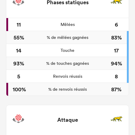
Phases statiques
11
6
Mêlées
55%
83%
% de mêlées gagnées
14
17
Touche
93%
94%
% de touches gagnées
5
8
Renvois réussis
100%
87%
% de renvois réussis
Attaque