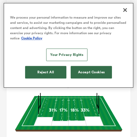
0
0
Drops
80
81
Courses avec ballon
We process your personal information to measure and improve our sites
and service, to assist our marketing campaigns and to provide personalised
content and advertising. By clicking the button on the right, you can
3
2
Franchissements
exercise your privacy rights. For more information see our privacy
notice
Cookie Policy
15
15
Turnovers perdus
Your Privacy Rights
6
6
Turnovers gagnés
Reject All
Accept Cookies
Occupation
31%
17%
18%
33%