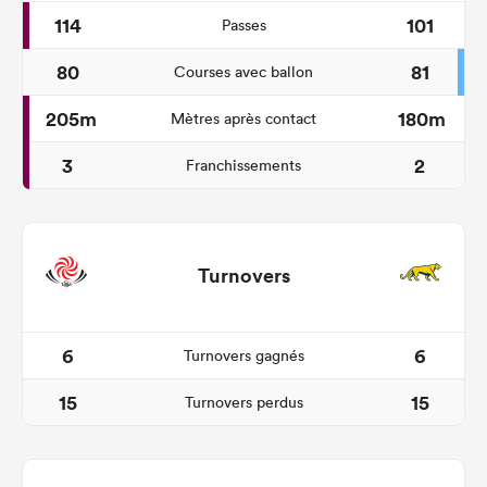
114
101
Passes
80
81
Courses avec ballon
205m
180m
Mètres après contact
3
2
Franchissements
Turnovers
6
6
Turnovers gagnés
15
15
Turnovers perdus