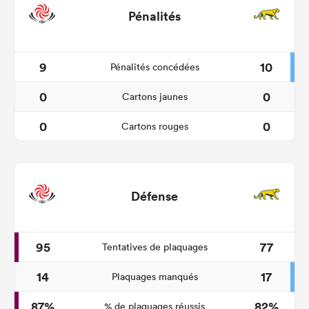
Pénalités
9
10
Pénalités concédées
0
0
Cartons jaunes
0
0
Cartons rouges
Défense
95
77
Tentatives de plaquages
14
17
Plaquages manqués
87%
82%
% de plaquages réussis