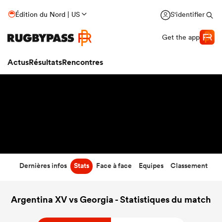
24
-
30
Édition du Nord | US
S'identifier
Temps écoulé
Get the app
Actus
Résultats
Rencontres
Dernières infos
Stats
Face à face
Equipes
Classement
Argentina XV vs Georgia - Statistiques du match