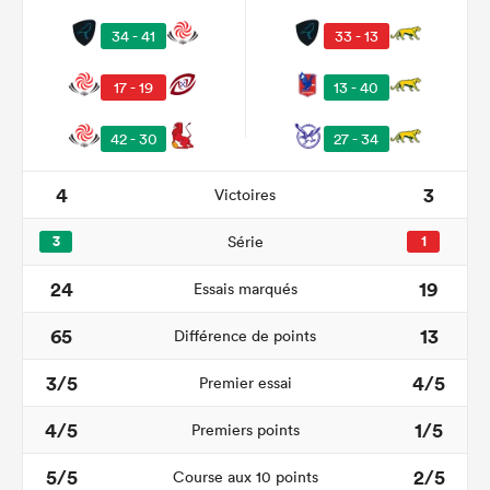
34 - 41
33 - 13
17 - 19
13 - 40
42 - 30
27 - 34
4
3
Victoires
3
Série
1
24
19
Essais marqués
65
13
Différence de points
3/5
4/5
Premier essai
4/5
1/5
Premiers points
5/5
2/5
Course aux 10 points