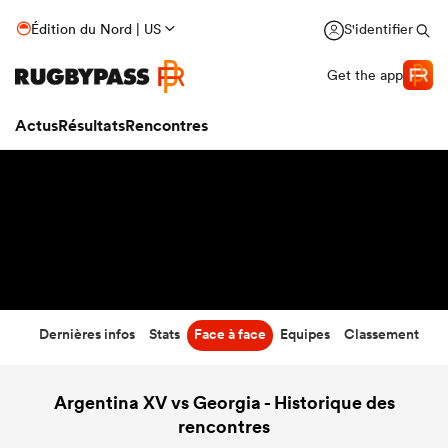
24
-
30
Édition du Nord | US
S'identifier
Temps écoulé
Get the app
Actus
Résultats
Rencontres
Dernières infos
Stats
Face à face
Equipes
Classement
Argentina XV vs Georgia - Historique des
rencontres