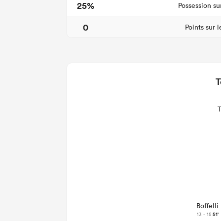
25%
Possession su
0
Points sur 
T
Boffelli
13 - 15
51'