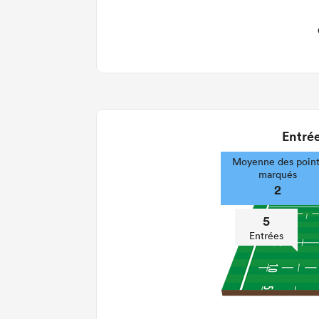
Entrée
Moyenne des point
marqués
2
5
Entrées