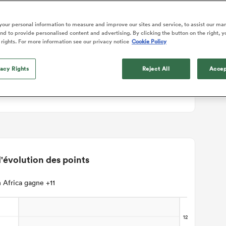
ails du match
our personal information to measure and improve our sites and service, to assist our ma
d to provide personalised content and advertising. By clicking the button on the right, y
 rights. For more information see our privacy notice
Cookie Policy
vacy Rights
Reject All
Accep
'évolution des points
 Africa gagne +11