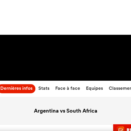
13
-
24
Temps écoulé
Dernières infos
Stats
Face à face
Equipes
Classeme
Argentina vs South Africa