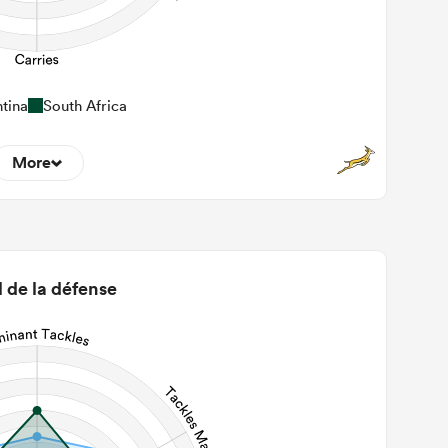
tina
South Africa
More
10
22m Entries
1.5
2m Conversion
l de la défense
4
Line Breaks
129
Carries
27
Kicks
360
 Contact Meters