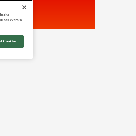
rketing
ou can exercise
t Cookies