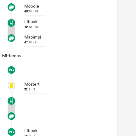
Moodie
45'
10 - 15
Libbok
42'
10 - 10
Mapimpi
41'
10 - 8
Mi-temps
Mostert
35'
7 - 3
Libbok
0 - 3