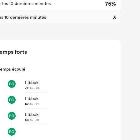
75%
r les 10 dernières minutes
3
les 10 dernières minutes
emps forts
Temps écoulé
Libbok
71'
13 - 24
Libbok
67'
13 - 21
Libbok
58'
13 - 18