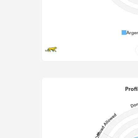
Argen
5
2
2
Profi
2
82
19
125
Post