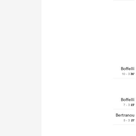
Boffelli
10 - 3
36'
Boffelli
7 - 3
23'
Bertranou
5 - 3
21'