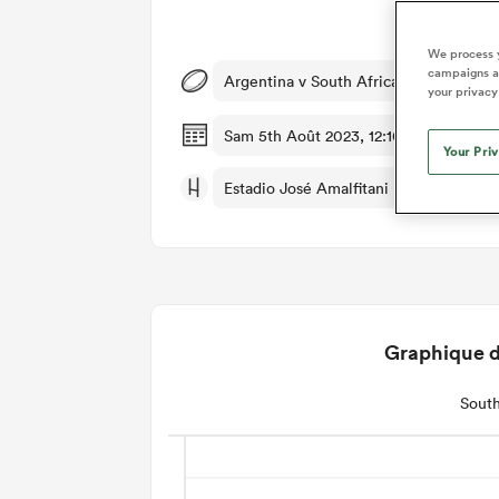
Dét
We process y
campaigns an
Argentina v South Africa
your privacy
Sam 5th Août 2023, 12:10pm PDT
Your Pri
Estadio José Amalfitani
Graphique d
South