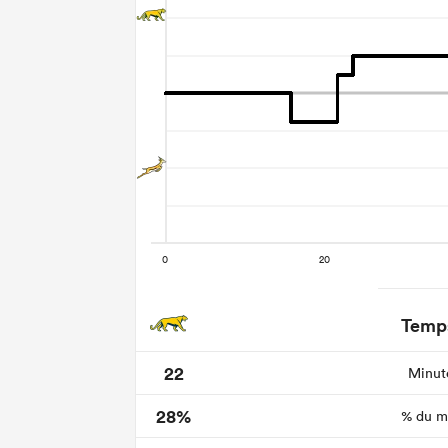
Temps
22
Minute
28%
% du ma