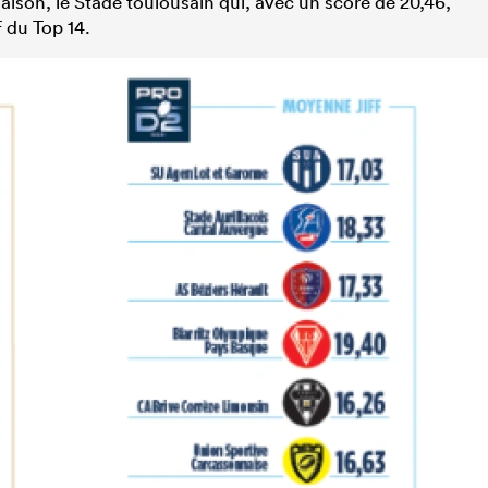
aison, le Stade toulousain qui, avec un score de 20,46,
F du Top 14.