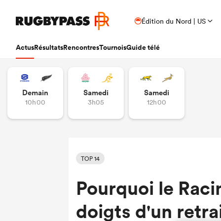
Édition du Nord | US
Actus
Résultats
Rencontres
Tournois
Guide télé
Demain
Samedi
Samedi
10h00
3h05
12h00
TOP 14
Pourquoi le Raci
doigts d'un retra