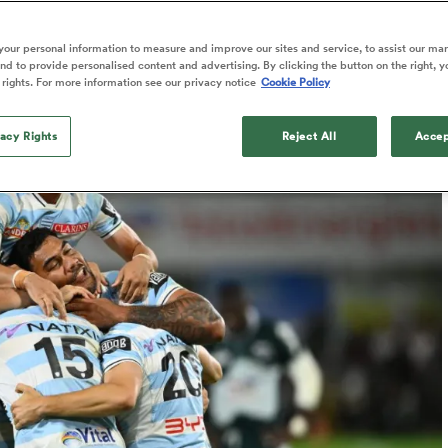
our personal information to measure and improve our sites and service, to assist our ma
d to provide personalised content and advertising. By clicking the button on the right, y
 rights. For more information see our privacy notice
Cookie Policy
Published: 8 Juillet 2026 07:43 PDT
Updated: 8 July 2026 07:44 PDT
vacy Rights
Reject All
Accep