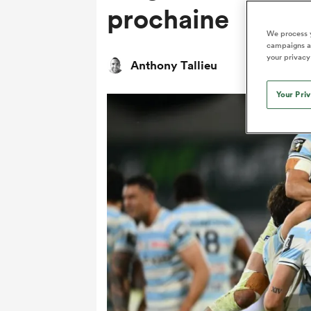
prochaine
We process y
campaigns an
your privacy
Anthony Tallieu
Your Pri