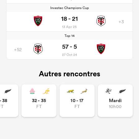
Investec Champions Cup
18 - 21
+3
13 Apr 25
Top 14
57 - 5
+52
27 Oct 24
Autres rencontres
- 38
32 - 35
10 - 17
Mardi
FT
FT
FT
10h00