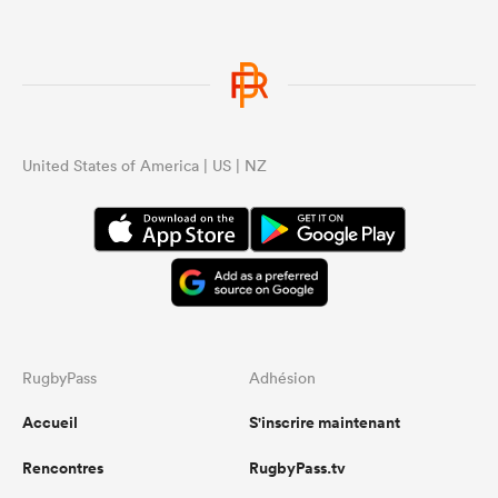
United States of America | US | NZ
RugbyPass
Adhésion
Accueil
S'inscrire maintenant
Rencontres
RugbyPass.tv