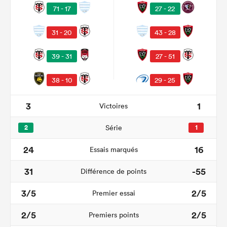
71 - 17
27 - 22
31 - 20
43 - 28
39 - 31
27 - 51
38 - 10
29 - 25
3
1
Victoires
2
Série
1
24
16
Essais marqués
31
-55
Différence de points
3/5
2/5
Premier essai
2/5
2/5
Premiers points