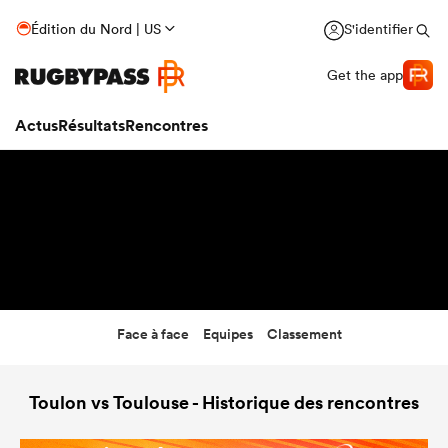
16:00
Édition du Nord | US
S'identifier
25 Déc 26
Get the app
Actus
Résultats
Rencontres
Face à face
Equipes
Classement
Toulon vs Toulouse - Historique des rencontres