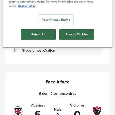
exercise your privacy rights. For more information see our privacy
notice
Cookie Policy
Toulouse v Toulon
Your Privacy Rights
Manche 13
Reject All
Accept Cookies
Ven 25th Décembre 2026, 04:00pm PST
Stade Ernest-Wallon
Face à face
5 dernières rencontres
Victoires
Victoires
5
0
Nuls
0