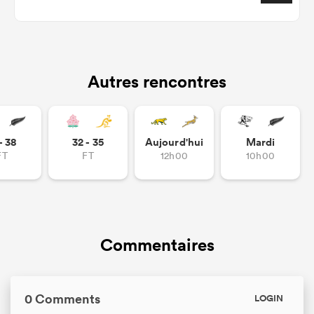
Autres rencontres
- 38
32 - 35
Aujourd'hui
Mardi
FT
FT
12h00
10h00
Commentaires
0 Comments
LOGIN