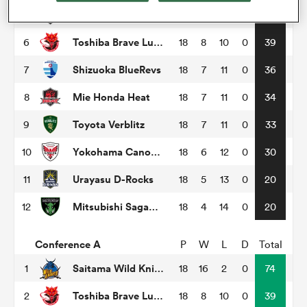
BlackRams Tokyo
5
18
9
9
0
41
Toshiba Brave Lupus Tokyo
6
18
8
10
0
39
Shizuoka BlueRevs
7
18
7
11
0
36
Mie Honda Heat
8
18
7
11
0
34
Toyota Verblitz
9
18
7
11
0
33
Yokohama Canon Eagles
10
18
6
12
0
30
Urayasu D-Rocks
11
18
5
13
0
20
Mitsubishi Sagamihara Dynaboars
12
18
4
14
0
20
Conference A
P
W
L
D
Total
Saitama Wild Knights
1
18
16
2
0
74
Toshiba Brave Lupus Tokyo
2
18
8
10
0
39