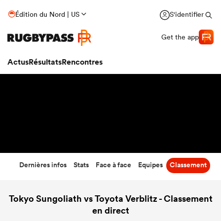
38
-
54
Édition du Nord | US
S'identifier
Temps écoulé
Get the app
Actus
Résultats
Rencontres
Dernières infos
Stats
Face à face
Equipes
Classement
Tokyo Sungoliath vs Toyota Verblitz - Classement
en direct