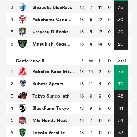
Shizuoka BlueRevs
3
18
7
11
0
36
Yokohama Canon Eagles
4
18
6
12
0
30
Urayasu D-Rocks
5
18
5
13
0
20
Mitsubishi Sagamihara Dynaboars
6
18
4
14
0
20
Conference B
P
W
L
D
Total
Kobelco Kobe Steelers
1
18
16
2
0
75
Kubota Spears
2
18
14
4
0
70
Tokyo Sungoliath
3
18
9
9
0
48
BlackRams Tokyo
4
18
9
9
0
41
Mie Honda Heat
5
18
7
11
0
34
Toyota Verblitz
6
18
7
11
0
33