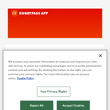
Japan Rugby League One
We process your personal information to measure and improve our sites
and service, to assist our marketing campaigns and to provide personalised
Overall Standings
P
W
L
D
Total
content and advertising. By clicking the button on the right, you can
exercise your privacy rights. For more information see our privacy
Kobelco Kobe Steelers
1
18
16
2
0
75
notice
Cookie Policy
Saitama Wild Knights
2
18
16
2
0
74
Your Privacy Rights
Kubota Spears
3
18
14
4
0
70
Tokyo Sungoliath
4
18
9
9
0
48
Reject All
Accept Cookies