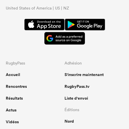
United States of America | US | NZ
RugbyPass
Adhésion
Accueil
S'inscrire maintenant
Rencontres
RugbyPass.tv
Résultats
Liste d'envoi
Actus
Éditions
Nord
Vidéos