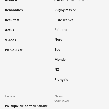
Accueil
S'inscrire maintenant
Rencontres
RugbyPass.tv
Résultats
Liste d'envoi
Actus
Éditions
Nord
Vidéos
Sud
Plan du site
Monde
NZ
Français
Légale
Nous
contacter
Politique de confidentialité