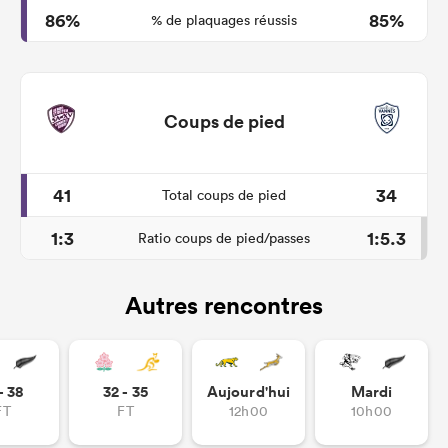
86%
85%
% de plaquages réussis
Coups de pied
41
34
Total coups de pied
1:3
1:5.3
Ratio coups de pied/passes
Autres rencontres
- 38
32 - 35
Aujourd'hui
Mardi
FT
FT
12h00
10h00