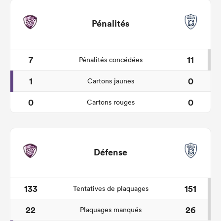
Pénalités
7
11
Pénalités concédées
1
0
Cartons jaunes
0
0
Cartons rouges
Défense
133
151
Tentatives de plaquages
22
26
Plaquages manqués