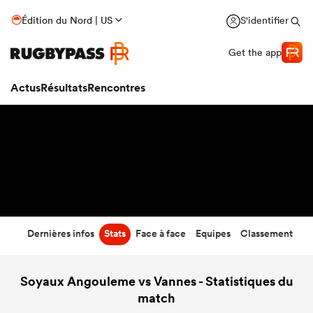
29
-
26
Édition du Nord | US
S'identifier
Temps écoulé
Get the app
Actus
Résultats
Rencontres
Dernières infos
Stats
Face à face
Equipes
Classement
Soyaux Angouleme vs Vannes - Statistiques du
match