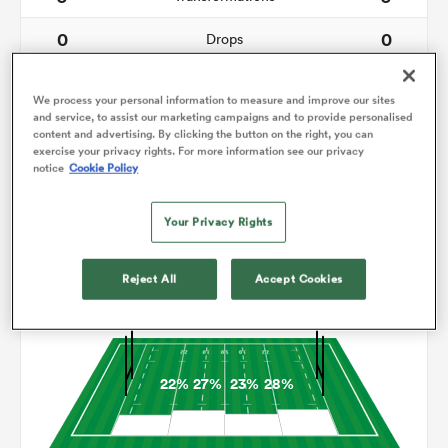
0
0
Drops
133
133
Courses avec ballon
We process your personal information to measure and improve our sites
and service, to assist our marketing campaigns and to provide personalised
7
4
Franchissements
content and advertising. By clicking the button on the right, you can
exercise your privacy rights. For more information see our privacy
15
16
Turnovers perdus
notice
Cookie Policy
7
1
Turnovers gagnés
Your Privacy Rights
Reject All
Accept Cookies
Occupation
22%
27%
23%
28%