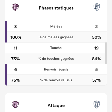
Phases statiques
8
2
Mêlées
100%
50%
% de mêlées gagnées
11
19
Touche
73%
84%
% de touches gagnées
6
5
Renvois réussis
75%
57%
% de renvois réussis
Attaque