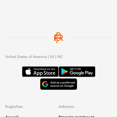
United States of America | US | NZ
RugbyPass
Adhésion