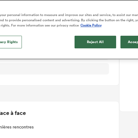
ails du match
our personal information to measure and improve our sites and service, to assist our ma
d to provide personalised content and advertising. By clicking the button on the right, y
 rights. For more information see our privacy notice
Cookie Policy
vacy Rights
Reject All
Accep
ace à face
nières rencontres