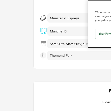
Dét
We process y
campaigns an
Munster v Ospreys
your privacy
Manche 13
Your Pri
Sam 20th Mars 2027, 10:30am PDT
Thomond Park
F
5 der