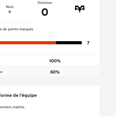
Victoires
0
Nuls
0
 de points marqués
7
100%
60%
ne
forme de l'équipe
derniers matchs