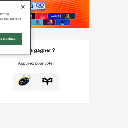
rketing
ou can exercise
t Cookies
Qui va gagner ?
Appuyez pour voter