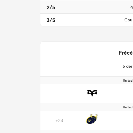
2/5
P
3/5
Cour
Précé
5 der
Unite
Unite
+23