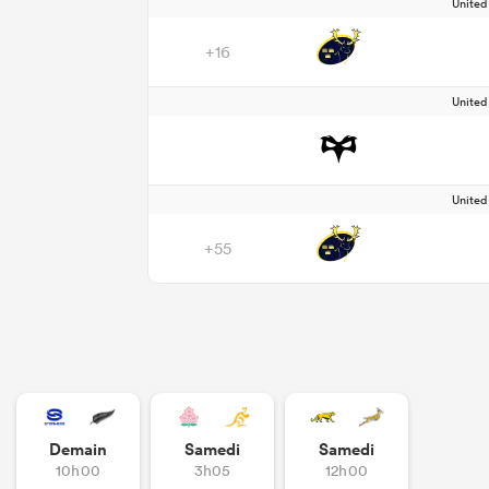
Unite
+16
Unite
Unite
+55
Demain
Samedi
Samedi
10h00
3h05
12h00