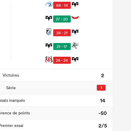
68 - 14
27 - 20
24 - 21
21 - 17
28 - 24
2
Victoires
Série
1
14
ssais marqués
-50
érence de points
2/5
Premier essai