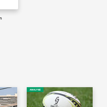
n
ANALYSE