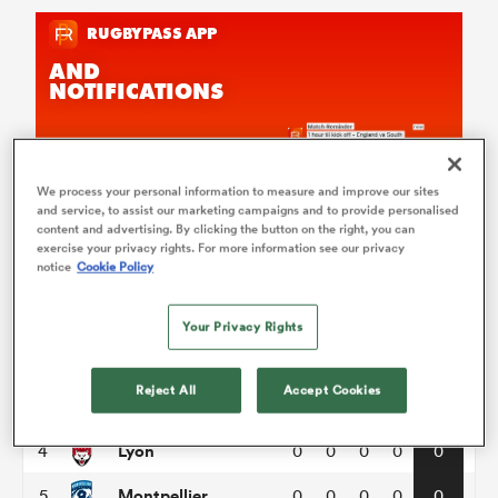
We process your personal information to measure and improve our sites
and service, to assist our marketing campaigns and to provide personalised
Top 14
content and advertising. By clicking the button on the right, you can
exercise your privacy rights. For more information see our privacy
notice
Cookie Policy
P
W
L
D
Total
Clermont
1
0
0
0
0
0
Your Privacy Rights
Bayonne
2
0
0
0
0
0
Reject All
Accept Cookies
Castres
3
0
0
0
0
0
Lyon
4
0
0
0
0
0
Montpellier
5
0
0
0
0
0