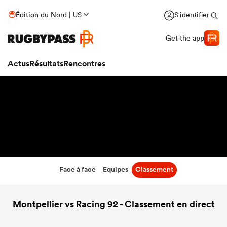
17:00
Édition du Nord | US
S'identifier
23 Oct 26
Get the app
Actus
Résultats
Rencontres
Face à face
Equipes
Classement
Montpellier vs Racing 92 - Classement en direct