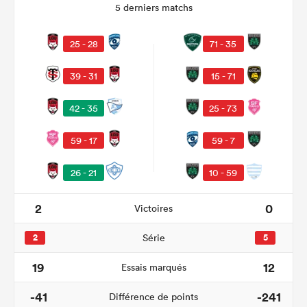
5 derniers matchs
25 - 28
71 - 35
39 - 31
15 - 71
42 - 35
25 - 73
59 - 17
59 - 7
26 - 21
10 - 59
2
0
Victoires
2
Série
5
19
12
Essais marqués
-41
-241
Différence de points