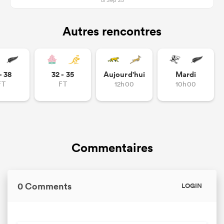
13 Sep 25
Autres rencontres
- 38
32 - 35
Aujourd'hui
Mardi
FT
FT
12h00
10h00
Commentaires
0 Comments
LOGIN