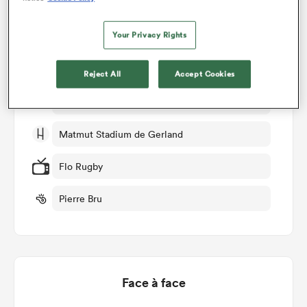
Lyon v US Montauban
Your Privacy Rights
Manche 17
Reject All
Accept Cookies
Sam 14th Février 2026, 07:35am PST
Matmut Stadium de Gerland
Flo Rugby
Pierre Bru
Face à face