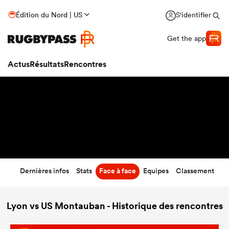
73
-
12
Édition du Nord | US
S'identifier
Temps écoulé
Get the app
Actus
Résultats
Rencontres
Dernières infos
Stats
Face à face
Equipes
Classement
Lyon vs US Montauban - Historique des rencontres