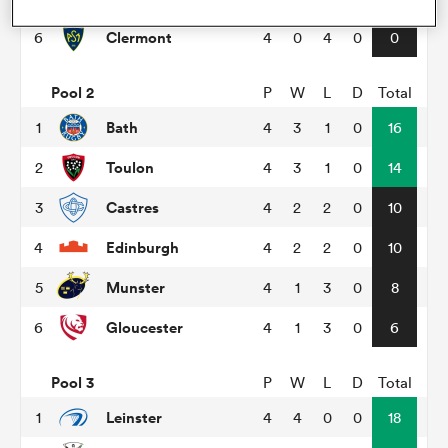
Clermont
6
4
0
4
0
0
Pool 2
P
W
L
D
Total
Bath
1
4
3
1
0
16
Toulon
2
4
3
1
0
14
Castres
3
4
2
2
0
10
Edinburgh
4
4
2
2
0
10
Munster
5
4
1
3
0
8
Gloucester
6
4
1
3
0
6
Pool 3
P
W
L
D
Total
Leinster
1
4
4
0
0
18