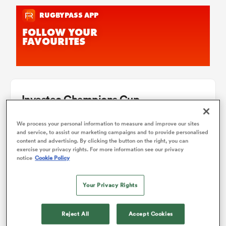
Investec Champions Cup
We process your personal information to measure and improve our sites
Pool 1
P
W
L
D
Total
and service, to assist our marketing campaigns and to provide personalised
content and advertising. By clicking the button on the right, you can
Glasgow
1
4
4
0
0
20
exercise your privacy rights. For more information see our privacy
notice
Cookie Policy
Toulouse
2
4
2
2
0
12
Sale
3
4
2
2
0
11
Your Privacy Rights
Saracens
4
4
2
2
0
10
Reject All
Accept Cookies
Sharks
5
4
2
2
0
10