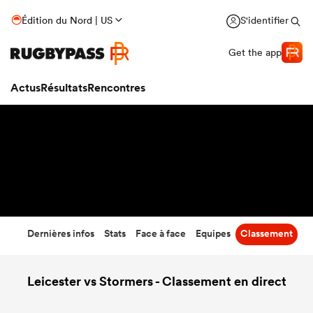
39
-
26
Édition du Nord | US
S'identifier
Temps écoulé
Get the app
Actus
Résultats
Rencontres
Dernières infos
Stats
Face à face
Equipes
Classement
Leicester vs Stormers - Classement en direct