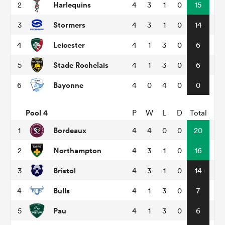
Harlequins
2
4
3
1
0
15
Stormers
3
4
3
1
0
14
Leicester
4
4
1
3
0
6
Stade Rochelais
5
4
1
3
0
6
Bayonne
6
4
0
4
0
0
Pool 4
P
W
L
D
Total
Bordeaux
1
4
4
0
0
20
Northampton
2
4
3
1
0
16
Bristol
3
4
3
1
0
14
Bulls
4
4
1
3
0
7
Pau
5
4
1
3
0
6