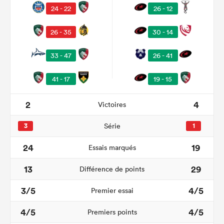
24 - 22
26 - 12
26 - 35
30 - 14
33 - 47
26 - 41
41 - 17
19 - 15
2
4
Victoires
3
Série
1
24
19
Essais marqués
13
29
Différence de points
3/5
4/5
Premier essai
4/5
4/5
Premiers points