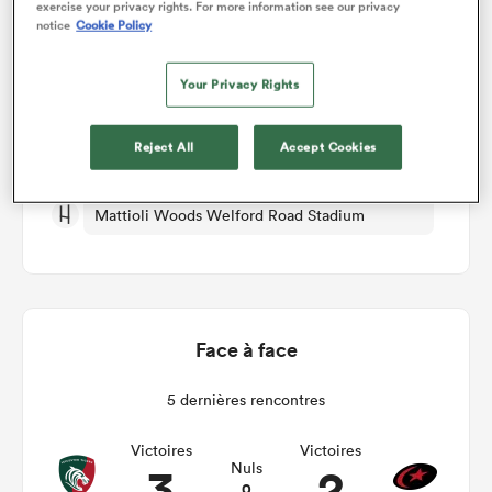
exercise your privacy rights. For more information see our privacy
notice
Cookie Policy
Leicester v Saracens
Your Privacy Rights
Manche 1
Reject All
Accept Cookies
Dim 27th Septembre 2026, 07:00am PDT
Mattioli Woods Welford Road Stadium
Face à face
5 dernières rencontres
Victoires
Victoires
3
2
Nuls
0