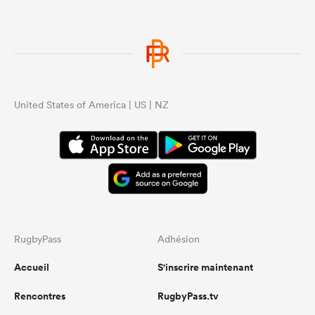
United States of America | US | NZ
RugbyPass
Adhésion
Accueil
S'inscrire maintenant
Rencontres
RugbyPass.tv