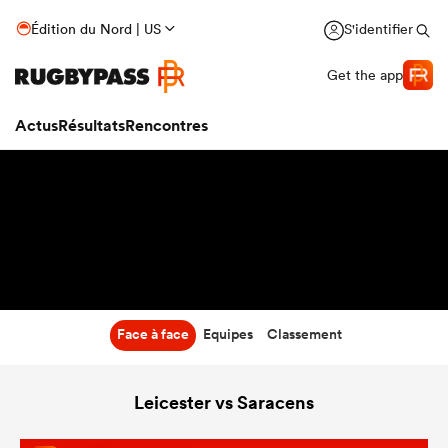
7:00
Édition du Nord | US
S'identifier
27 Sep 26
Get the app
Actus
Résultats
Rencontres
Face à face
Equipes
Classement
Leicester vs Saracens