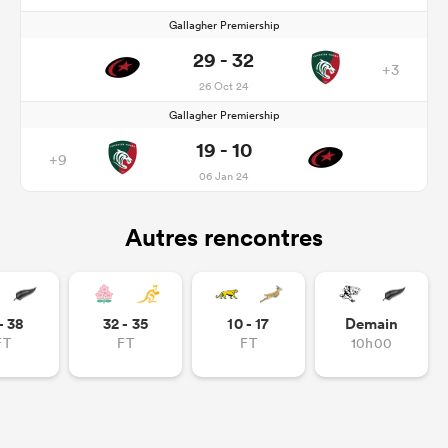
Gallagher Premiership
29 - 32
+3
26 Oct 24
Gallagher Premiership
19 - 10
+9
06 Jan 24
Autres rencontres
- 38
32 - 35
10 - 17
Demain
FT
FT
FT
10h00