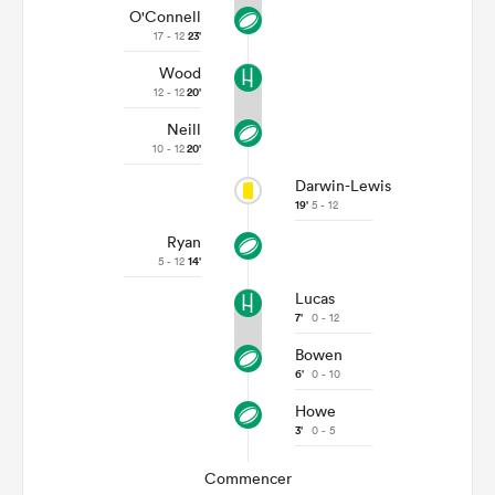
O'Connell
17 - 12
23'
Wood
12 - 12
20'
Neill
10 - 12
20'
Darwin-Lewis
19'
5 - 12
Ryan
5 - 12
14'
Lucas
7'
0 - 12
Bowen
6'
0 - 10
Howe
3'
0 - 5
Commencer