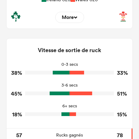
More
18
4
Dominant Tackles
129
102
Vitesse de sortie de ruck
Tackles Made
17
18
Tackles Missed
0-3 secs
38%
33%
10
7
Turnovers Won
3-6 secs
0
4
Tackle Turnover
45%
51%
10
11
Tackle Offload Allowed
6+ secs
18%
15%
57
78
Rucks gagnés