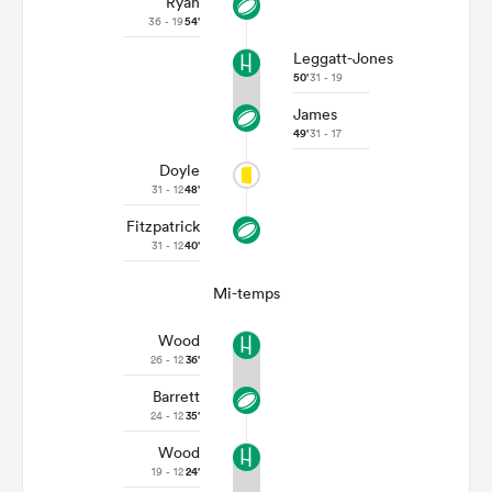
Ryan
36 - 19
54'
Leggatt-Jones
50'
31 - 19
James
49'
31 - 17
Doyle
31 - 12
48'
Fitzpatrick
31 - 12
40'
Mi-temps
Wood
26 - 12
36'
Barrett
24 - 12
35'
Wood
19 - 12
24'