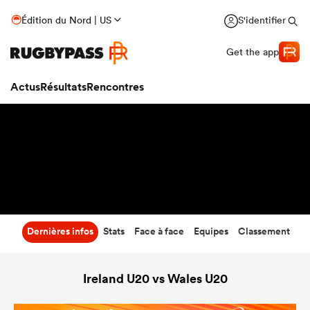
48
-
33
Édition du Nord | US
S'identifier
Temps écoulé
Get the app
Actus
Résultats
Rencontres
Dernières infos
Stats
Face à face
Equipes
Classement
Ireland U20 vs Wales U20