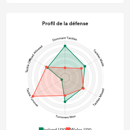
8
11
22m Entries
5.63
3
Profil de la défense
22m Conversion
6
8
Line Breaks
82
119
Carries
24
21
Kicks
214
203
Post Contact Meters
Ireland U20
Wales U20