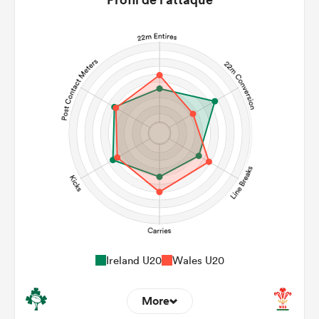
Ireland U20
Wales U20
More