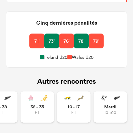
Cinq dernières pénalités
71'
73'
76'
78'
79'
Ireland U20
Wales U20
Autres rencontres
- 38
32 - 35
10 - 17
Mardi
FT
FT
FT
10h00