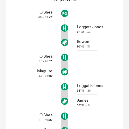
O'Shea
48 - 33
72'
Leggatt-Jones
71'
45 - 33
Bowen
70'
45 - 31
O'Shea
45 - 26
67'
Maguire
43 - 26
66'
Leggatt-Jones
58'
38 - 26
James
58'
38 - 24
O'Shea
38 - 19
55'