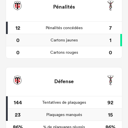
Pénalités
12
7
Pénalités concédées
0
1
Cartons jaunes
0
0
Cartons rouges
Défense
144
92
Tentatives de plaquages
23
15
Plaquages manqués
86%
86%
% de plaquages réussis