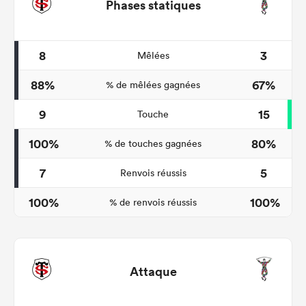
Phases statiques
8
3
Mêlées
88%
67%
% de mêlées gagnées
9
15
Touche
100%
80%
% de touches gagnées
7
5
Renvois réussis
100%
100%
% de renvois réussis
Attaque