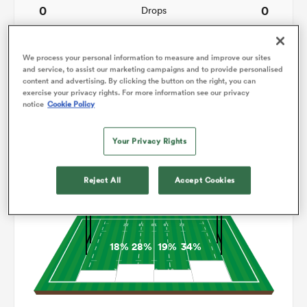
0
0
Drops
99
131
Courses avec ballon
We process your personal information to measure and improve our sites
9
5
Franchissements
and service, to assist our marketing campaigns and to provide personalised
content and advertising. By clicking the button on the right, you can
exercise your privacy rights. For more information see our privacy
12
16
Turnovers perdus
notice
Cookie Policy
8
6
Turnovers gagnés
Your Privacy Rights
Reject All
Accept Cookies
Occupation
18%
28%
19%
34%