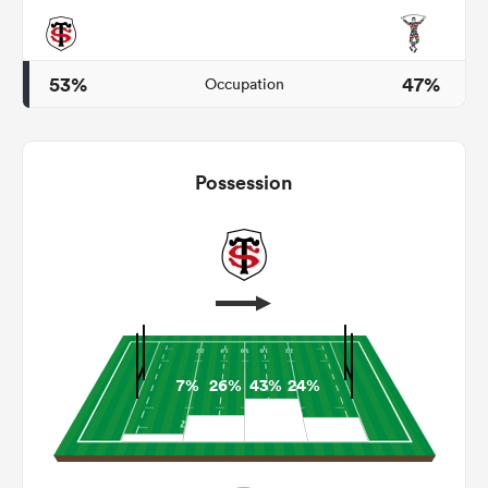
53%
47%
Occupation
Possession
7%
26%
43%
24%