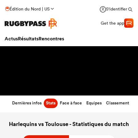
38
-
26
Édition du Nord | US
S'identifier
Temps écoulé
Get the app
Actus
Résultats
Rencontres
Dernières infos
Stats
Face à face
Equipes
Classement
Harlequins vs Toulouse - Statistiques du match