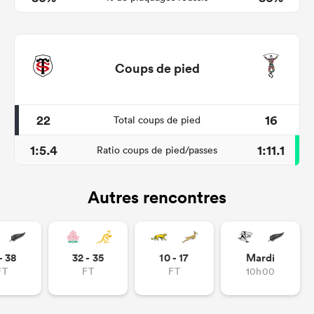
Coups de pied
22
16
Total coups de pied
1:5.4
1:11.1
Ratio coups de pied/passes
Autres rencontres
- 38
32 - 35
10 - 17
Mardi
FT
FT
FT
10h00