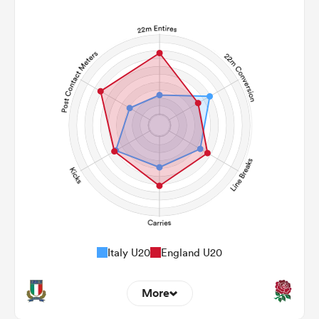
Italy U20
England U20
More