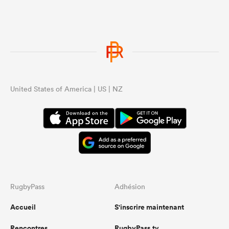
United States of America | US | NZ
RugbyPass
Adhésion
Accueil
S'inscrire maintenant
Rencontres
RugbyPass.tv