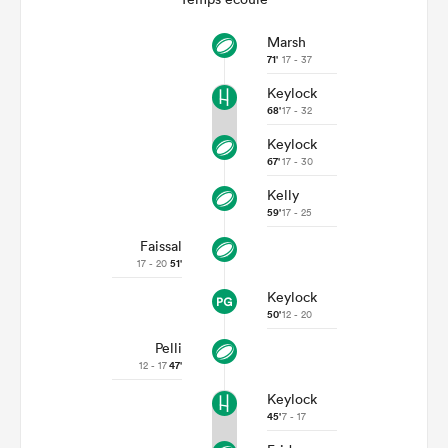
Marsh
71'
17 - 37
Keylock
68'
17 - 32
Keylock
67'
17 - 30
Kelly
59'
17 - 25
Faissal
17 - 20
51'
Keylock
50'
12 - 20
Pelli
12 - 17
47'
Keylock
45'
7 - 17