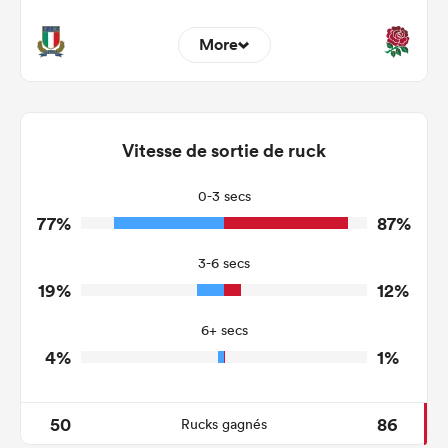
More
4
14
Dominant Tackles
150
100
Vitesse de sortie de ruck
Tackles Made
28
19
Tackles Missed
0-3 secs
77%
87%
6
5
Turnovers Won
3-6 secs
2
2
Tackle Turnover
19%
12%
7
7
Tackle Offload Allowed
6+ secs
4%
1%
50
86
Rucks gagnés