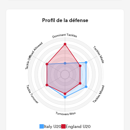
4
12
22m Entries
4.25
3.08
Profil de la défense
22m Conversion
5
6
Line Breaks
74
115
Carries
21
22
Kicks
154
367
Post Contact Meters
Italy U20
England U20