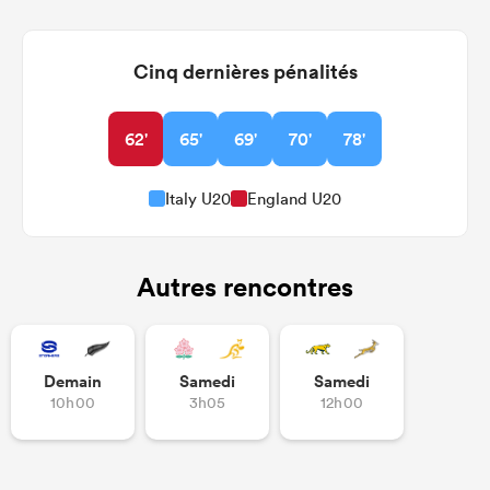
Cinq dernières pénalités
62'
65'
69'
70'
78'
Italy U20
England U20
Autres rencontres
Demain
Samedi
Samedi
10h00
3h05
12h00