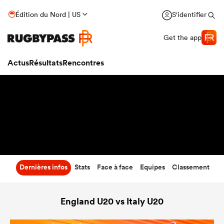
17
-
37
Édition du Nord | US
S'identifier
Temps écoulé
Get the app
Actus
Résultats
Rencontres
Dernières infos
Stats
Face à face
Equipes
Classement
England U20 vs Italy U20