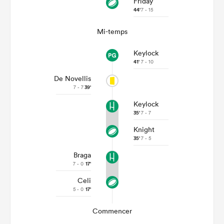
Friday
44'
7 - 15
Mi-temps
Keylock
41'
7 - 10
De Novellis
7 - 7
39'
Keylock
35'
7 - 7
Knight
35'
7 - 5
Braga
7 - 0
17'
Celi
5 - 0
17'
Commencer