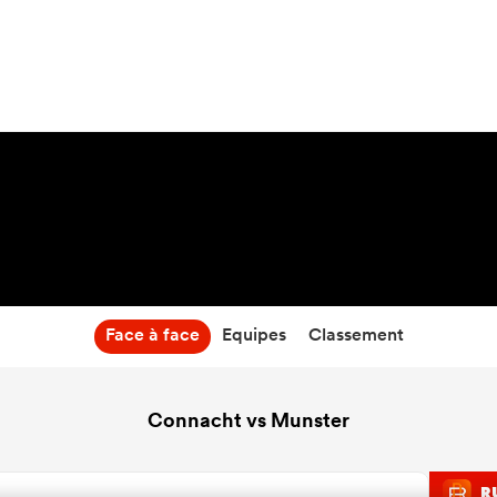
9:15
02 Jan 27
Face à face
Equipes
Classement
Connacht vs Munster