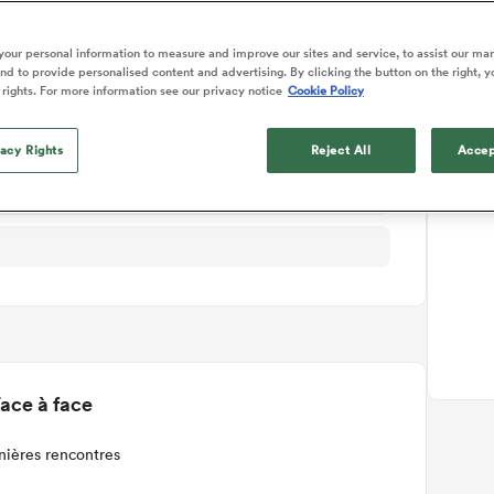
ails du match
our personal information to measure and improve our sites and service, to assist our ma
d to provide personalised content and advertising. By clicking the button on the right, y
 rights. For more information see our privacy notice
Cookie Policy
vacy Rights
Reject All
Accep
ace à face
nières rencontres