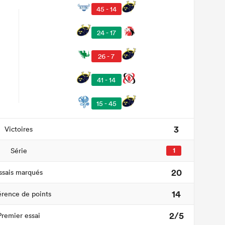
45 - 14
24 - 17
26 - 7
41 - 14
15 - 45
3
Victoires
Série
1
20
ssais marqués
14
érence de points
2/5
Premier essai