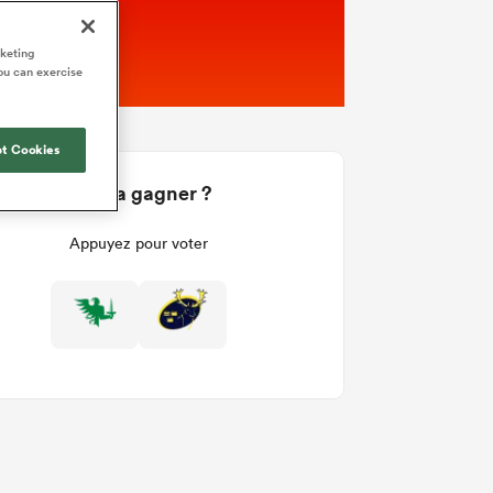
rketing
ou can exercise
t Cookies
Qui va gagner ?
Appuyez pour voter