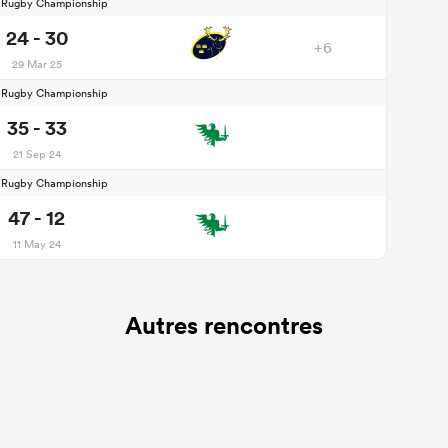
d Rugby Championship
24 - 30
+6
29 Mar 25
d Rugby Championship
35 - 33
21 Sep 24
d Rugby Championship
47 - 12
11 May 24
Autres rencontres