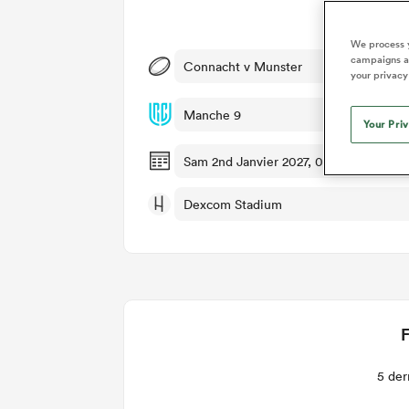
Dét
We process y
campaigns an
Connacht v Munster
your privacy
Manche 9
Your Pri
Sam 2nd Janvier 2027, 09:15am PST
Dexcom Stadium
F
5 der