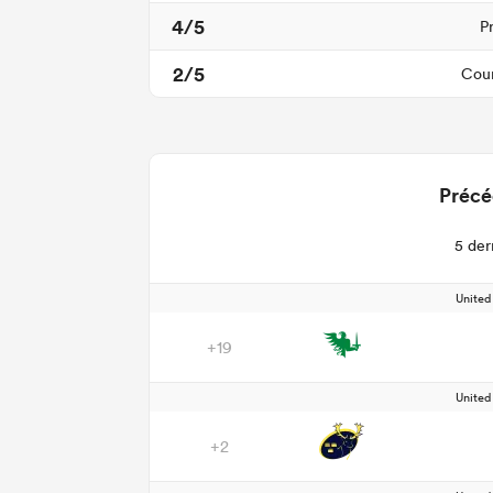
4/5
P
2/5
Cour
Précé
5 der
Unite
+19
Unite
+2