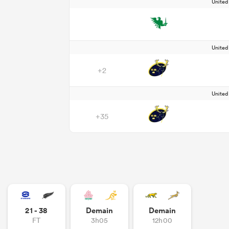
Unite
Unite
+2
Unite
+35
21 - 38
Demain
Demain
FT
3h05
12h00