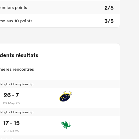
2/5
remiers points
3/5
se aux 10 points
dents résultats
nières rencontres
d Rugby Championship
26 - 7
09 May 26
d Rugby Championship
17 - 15
25 Oct 25