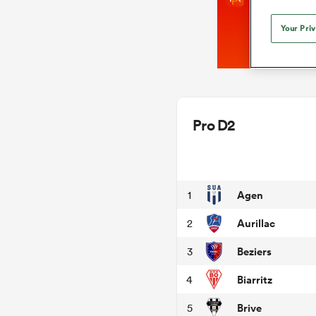
Your Pri
Pro D2
Agen
1
Aurillac
2
Beziers
3
Biarritz
4
Brive
5