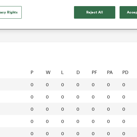
vacy Rights
Reject All
Accep
P
W
L
D
PF
PA
PD
0
0
0
0
0
0
0
0
0
0
0
0
0
0
0
0
0
0
0
0
0
0
0
0
0
0
0
0
0
0
0
0
0
0
0