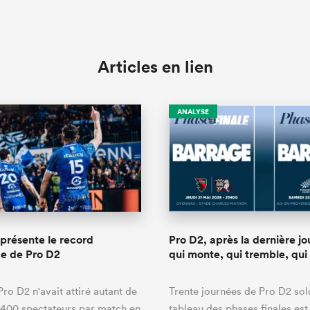
Articles en lien
ANALYSE
présente le record
Pro D2, après la dernière jo
ce de Pro D2
qui monte, qui tremble, qui
Pro D2 n'avait attiré autant de
Trente journées de Pro D2 sold
 400 spectateurs par match en
tableau des phases finales est