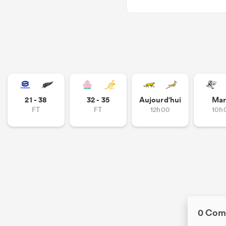
21 - 38
32 - 35
Aujourd'hui
Mar
FT
FT
12h00
10h
0 Com