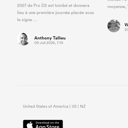
2027 de Pro D2 est tombé et donnera
moyenne, V
lieu à une première journée placée sous
le signe …
W
2
Anthony Tallieu
09 Juil 2026, 7:15
United States of America | US | NZ