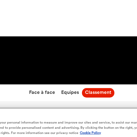
16:00
26 Nov 26
Face à face
Equipes
Classement
Colomiers vs USON Nevers - Classement en direct
our personal information to measure and improve our sites and service, to assist our ma
d to provide personalised content and advertising. By clicking the button on the right, y
 rights. For more information see our privacy notice
Cookie Policy