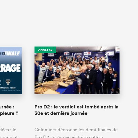
ANALYSE
urnée :
Pro D2 : le verdict est tombé après la
 pleure ?
30e et dernière journée
ées : le
Colomiers décroche les demi-finales de
 complet,
Pro D2 après une victoire nette à