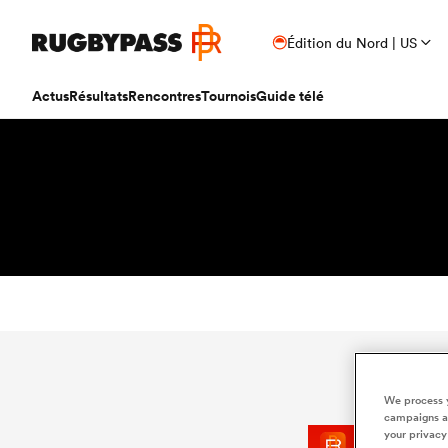
Édition du Nord | US
Actus
Résultats
Rencontres
Tournois
Guide télé
We process y
campaigns an
your privacy