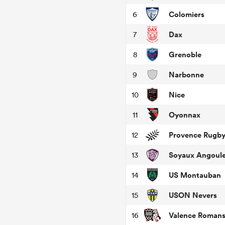
Colomiers
6
Dax
7
Grenoble
8
Narbonne
9
Nice
10
Oyonnax
11
Provence Rugb
12
Soyaux Angoul
13
US Montauban
14
USON Nevers
15
Valence Roman
16