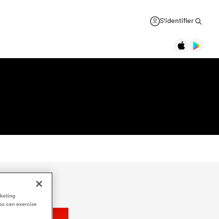
S'identifier
rketing
ou can exercise