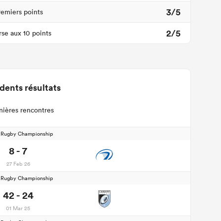
3/5
remiers points
2/5
se aux 10 points
dents résultats
nières rencontres
d Rugby Championship
8 - 7
27 Feb 26
d Rugby Championship
42 - 24
01 Mar 25