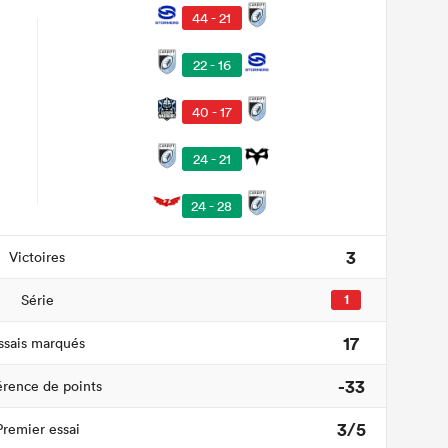
44 - 21
22 - 16
40 - 17
24 - 21
24 - 28
3
Victoires
Série
1
17
ssais marqués
-33
érence de points
3/5
Premier essai