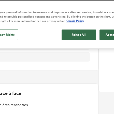
ails du match
our personal information to measure and improve our sites and service, to assist our ma
d to provide personalised content and advertising. By clicking the button on the right, y
 rights. For more information see our privacy notice
Cookie Policy
vacy Rights
Reject All
Accep
ace à face
nières rencontres