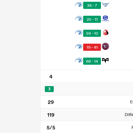
36 - 7
20 - 11
59 - 10
19 - 41
68 - 14
4
3
29
E
119
Diff
5/5