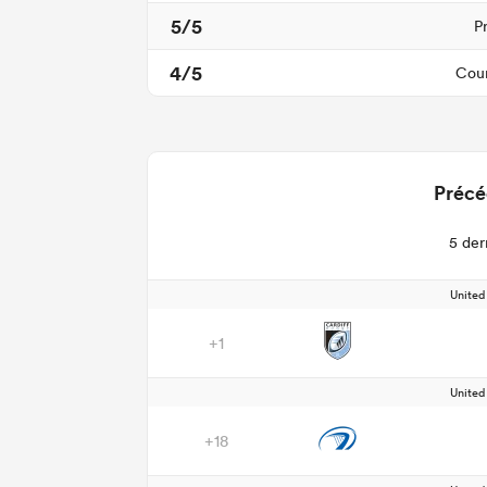
5/5
P
4/5
Cour
Précé
5 der
Unite
+1
Unite
+18