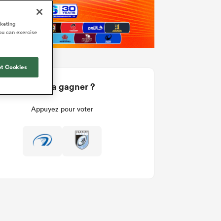
rketing
ou can exercise
t Cookies
Qui va gagner ?
Appuyez pour voter