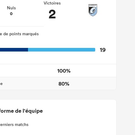
Victoires
2
Nuls
0
 de points marqués
19
100%
80%
ne
forme de l'équipe
derniers matchs