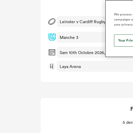
Dét
We process y
campaigns an
Leinster v Cardiff Rugby
your privacy
Manche 3
Your Pri
Sam 10th Octobre 2026, 11:45am PDT
Laya Arena
F
5 der