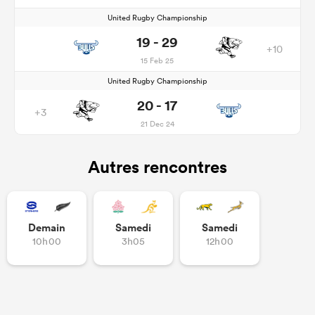
United Rugby Championship
19 - 29
+10
15 Feb 25
United Rugby Championship
20 - 17
+3
21 Dec 24
Autres rencontres
Demain
Samedi
Samedi
10h00
3h05
12h00