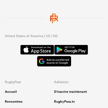
United States of America | US | NZ
RugbyPass
Adhésion
Accueil
S'inscrire maintenant
Rencontres
RugbyPass.tv