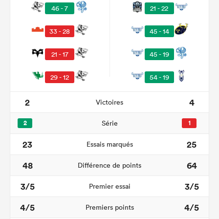
46 - 7
21 - 22
33 - 28
45 - 14
21 - 17
45 - 19
29 - 12
54 - 19
2
4
Victoires
2
Série
1
23
25
Essais marqués
48
64
Différence de points
3/5
3/5
Premier essai
4/5
4/5
Premiers points