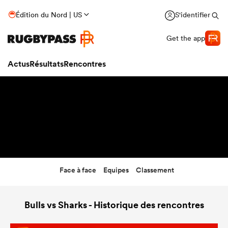
8:30
Édition du Nord | US
S'identifier
19 Déc 26
Get the app
Actus
Résultats
Rencontres
Face à face
Equipes
Classement
Bulls vs Sharks - Historique des rencontres