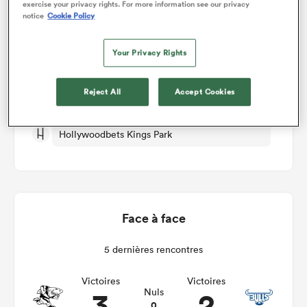
exercise your privacy rights. For more information see our privacy
notice
Cookie Policy
Sharks v Bulls
Your Privacy Rights
Manche 7
Reject All
Accept Cookies
Sam 19th Décembre 2026, 08:30am PST
Hollywoodbets Kings Park
Face à face
5 dernières rencontres
Victoires
Victoires
3
2
Nuls
0