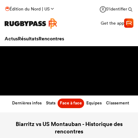
26
-
23
Édition du Nord | US
S'identifier
Temps écoulé
Get the app
Actus
Résultats
Rencontres
Dernières infos
Stats
Face à face
Equipes
Classement
Biarritz vs US Montauban - Historique des
rencontres