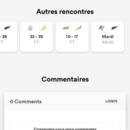
Autres rencontres
- 38
32 - 35
10 - 17
Mardi
FT
FT
FT
10h00
Commentaires
0 Comments
LOGIN
Connectez-vous pour commenter