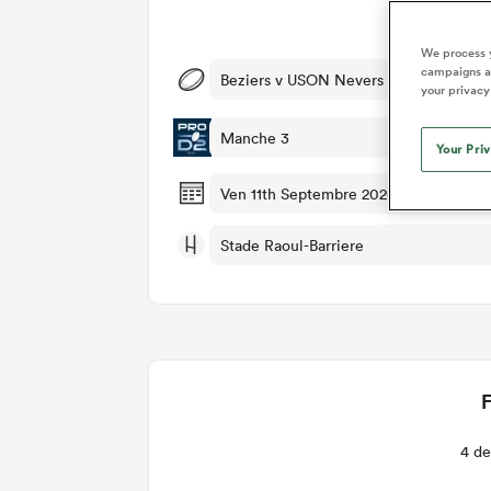
Dét
We process y
campaigns an
Beziers v USON Nevers
your privacy
Manche 3
Your Pri
Ven 11th Septembre 2026, 10:30am PD
Stade Raoul-Barriere
F
4 de