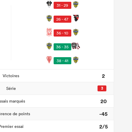
31 - 29
26 - 47
36 - 10
36 - 35
38 - 41
2
Victoires
Série
3
20
ssais marqués
-45
érence de points
2/5
Premier essai