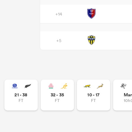
+14
+5
21 - 38
32 - 35
10 - 17
Mar
FT
FT
FT
10h