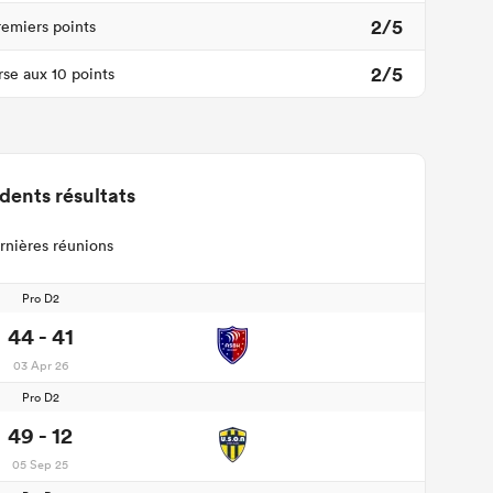
2/5
remiers points
2/5
se aux 10 points
dents résultats
rnières réunions
Pro D2
44 - 41
03 Apr 26
Pro D2
49 - 12
05 Sep 25