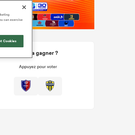
rketing
ou can exercise
t Cookies
Qui va gagner ?
Appuyez pour voter