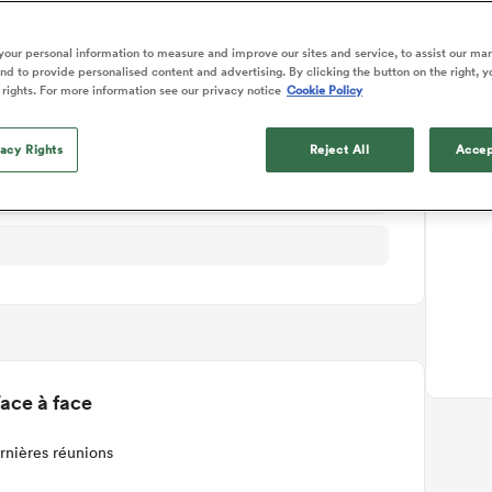
ails du match
our personal information to measure and improve our sites and service, to assist our ma
d to provide personalised content and advertising. By clicking the button on the right, y
 rights. For more information see our privacy notice
Cookie Policy
vacy Rights
Reject All
Accep
T
ace à face
rnières réunions