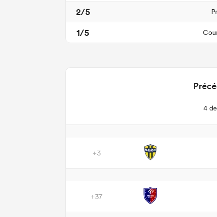
2/5
P
1/5
Cour
Précé
4 de
+3
+37