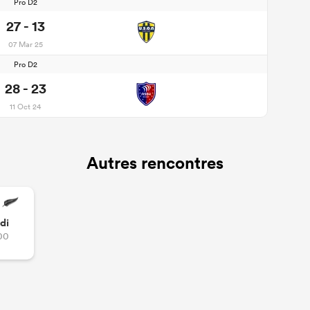
Pro D2
27 - 13
07 Mar 25
Pro D2
28 - 23
11 Oct 24
Autres rencontres
di
00