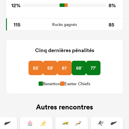
12%
8%
115
85
Rucks gagnés
Cinq dernières pénalités
55'
59'
61'
68'
77'
Benetton
Exeter Chiefs
Autres rencontres