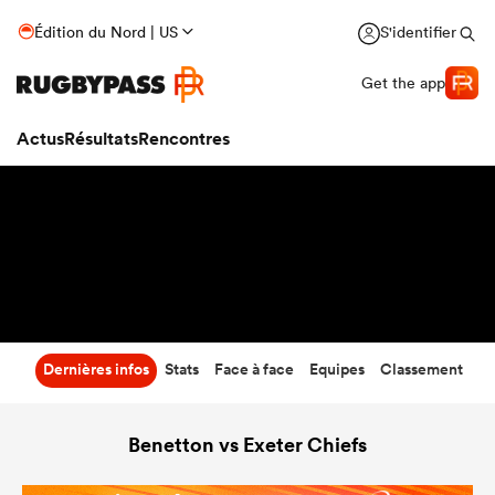
41
-
44
Édition du Nord | US
S'identifier
Temps écoulé
Get the app
Actus
Résultats
Rencontres
Dernières infos
Stats
Face à face
Equipes
Classement
Benetton vs Exeter Chiefs