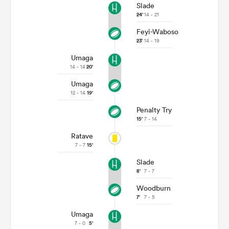
Slade
24'
14 - 21
Feyi-Waboso
23'
14 - 19
Umaga
14 - 14
20'
Umaga
12 - 14
19'
Penalty Try
15'
7 - 14
Ratave
7 - 7
15'
Slade
8'
7 - 7
Woodburn
7'
7 - 5
Umaga
7 - 0
5'