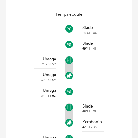
Temps écoulé
Slade
78'
41 - 44
Slade
69'
41 - 41
Umaga
41 - 38
65'
Umaga
39 - 38
64'
Umaga
34 - 38
62'
Slade
48'
31 - 38
Zambonin
47'
31 - 36
Umaga