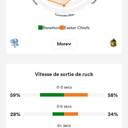
Benetton
Exeter Chiefs
More
10
21
Dominant Tackles
139
199
Vitesse de sortie de ruck
Tackles Made
25
31
Tackles Missed
0-3 secs
59%
58%
2
6
Turnovers Won
3-6 secs
0
4
Tackle Turnover
28%
34%
5
32
Tackle Offload Allowed
6+ secs