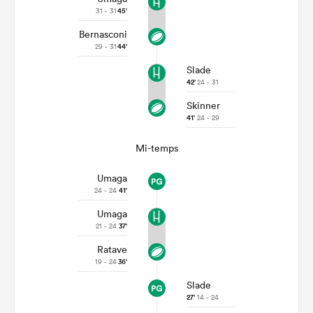
31 - 31
45'
Bernasconi
29 - 31
44'
Slade
42'
24 - 31
Skinner
41'
24 - 29
Mi-temps
Umaga
24 - 24
41'
Umaga
21 - 24
37'
Ratave
19 - 24
36'
Slade
27'
14 - 24