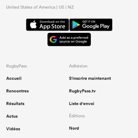
United States of America | US | NZ
RugbyPass
Adhésion
Accueil
S'inscrire maintenant
Rencontres
RugbyPass.tv
Résultats
Liste d'envoi
Actus
Éditions
Nord
Vidéos