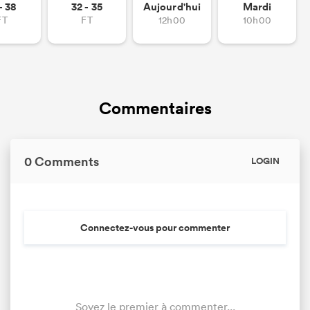
- 38
32 - 35
Aujourd'hui
Mardi
FT
FT
12h00
10h00
Commentaires
0 Comments
LOGIN
Connectez-vous pour commenter
Soyez le premier à commenter...