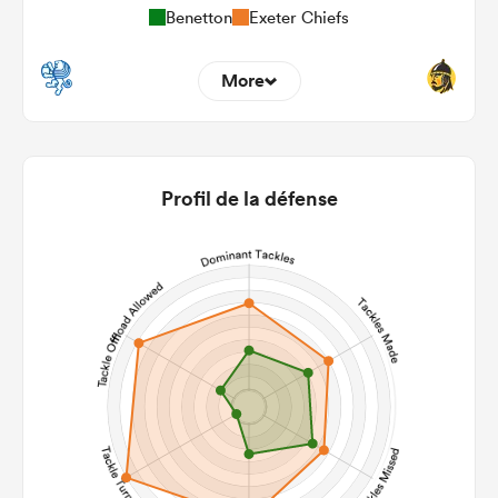
Benetton
Exeter Chiefs
More
9
7
22m Entries
4.22
5.43
Profil de la défense
22m Conversion
6
6
Line Breaks
155
104
Carries
21
25
Kicks
358
330
Post Contact Meters