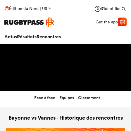
16:00
Édition du Nord | US
S'identifier
04 Déc 26
Get the app
Actus
Résultats
Rencontres
Face à face
Equipes
Classement
Bayonne vs Vannes - Historique des rencontres