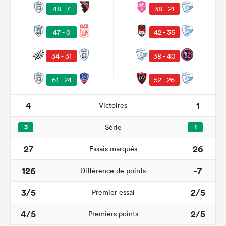
48 - 7
38 - 21
47 - 0
42 - 35
34 - 31
38 - 40
61 - 24
52 - 26
4
1
Victoires
3
Série
1
27
26
Essais marqués
126
-7
Différence de points
3/5
2/5
Premier essai
4/5
2/5
Premiers points