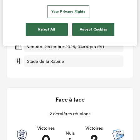
Your Privacy Rights
Vannes v Bayonne
Reject All
Accept Cookies
Manche 11
Ven 4th Décembre 2026, 04:00pm PST
Stade de la Rabine
Face à face
2 dernières réunions
Victoires
Victoires
0
2
Nuls
0