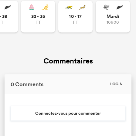
- 38
32 - 35
10 - 17
Mardi
FT
FT
FT
10h00
Commentaires
0 Comments
LOGIN
Connectez-vous pour commenter