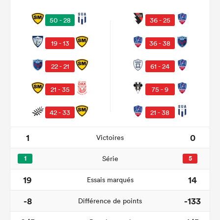
50 - 28
36 - 25
19 - 13
36 - 38
22 - 21
61 - 24
21 - 35
75 - 9
42 - 33
21 - 38
1
0
Victoires
1
Série
5
19
14
Essais marqués
-8
-133
Différence de points