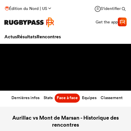
35
-
25
Édition du Nord | US
S'identifier
Temps écoulé
Get the app
Actus
Résultats
Rencontres
Dernières infos
Stats
Face à face
Equipes
Classement
Aurillac vs Mont de Marsan - Historique des
rencontres