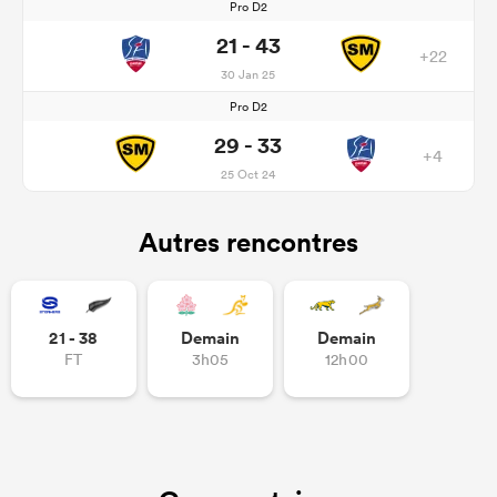
Pro D2
21 - 43
+22
30 Jan 25
Pro D2
29 - 33
+4
25 Oct 24
Autres rencontres
21 - 38
Demain
Demain
FT
3h05
12h00