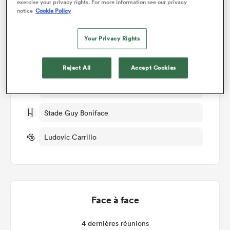
exercise your privacy rights. For more information see our privacy
Détails du match
notice
Cookie Policy
Mont de Marsan v Aurillac
Your Privacy Rights
Manche 25
Reject All
Accept Cookies
Ven 3rd Avril 2026, 10:30am PDT
Stade Guy Boniface
Ludovic Carrillo
Face à face
4 dernières réunions