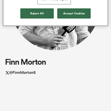
Reject All
Accept Cookies
Finn Morton
@FinnMorton5