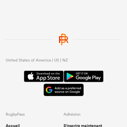
United States of America | US | NZ
RugbyPass
Adhésion
Accueil
S'inscrire maintenant