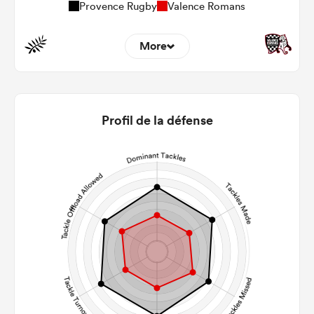
Provence Rugby
Valence Romans
More
8
9
22m Entries
3.88
2.67
Profil de la défense
22m Conversion
6
8
Line Breaks
87
148
Carries
23
15
Kicks
230
384
Post Contact Meters