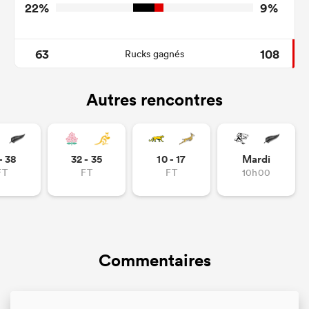
22%
9%
63
108
Rucks gagnés
Autres rencontres
- 38
32 - 35
10 - 17
Mardi
FT
FT
FT
10h00
Commentaires