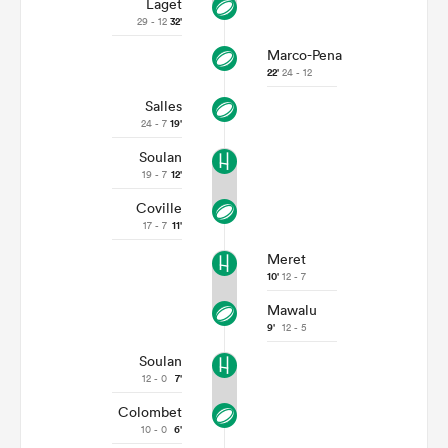
Laget
29 - 12
32'
Marco-Pena
22'
24 - 12
Salles
24 - 7
19'
Soulan
19 - 7
12'
Coville
17 - 7
11'
Meret
10'
12 - 7
Mawalu
9'
12 - 5
Soulan
12 - 0
7'
Colombet
10 - 0
6'