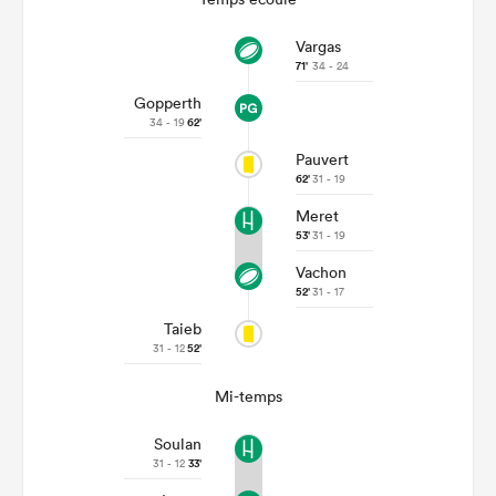
Vargas
71'
34 - 24
Gopperth
34 - 19
62'
Pauvert
62'
31 - 19
Meret
53'
31 - 19
Vachon
52'
31 - 17
Taieb
31 - 12
52'
Mi-temps
Soulan
31 - 12
33'