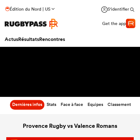
34
-
24
Édition du Nord | US
S'identifier
Temps écoulé
Get the app
Actus
Résultats
Rencontres
Dernières infos
Stats
Face à face
Equipes
Classement
Provence Rugby vs Valence Romans