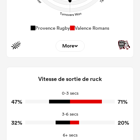
Provence Rugby
Valence Romans
More
16
8
Dominant Tackles
189
96
Vitesse de sortie de ruck
Tackles Made
27
17
Tackles Missed
0-3 secs
47%
71%
4
2
Turnovers Won
3-6 secs
2
1
Tackle Turnover
32%
20%
18
11
Tackle Offload Allowed
6+ secs