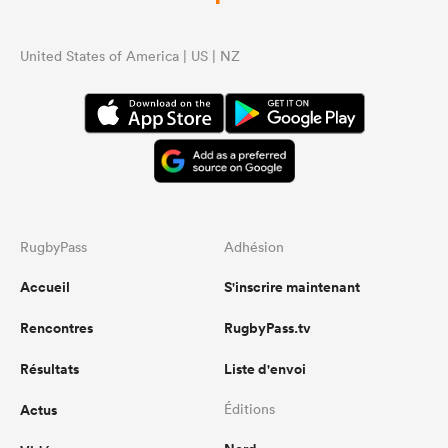
United States of America | US | NZ
RugbyPass
Adhésion
Accueil
S'inscrire maintenant
Rencontres
RugbyPass.tv
Résultats
Liste d'envoi
Actus
Éditions