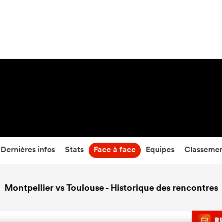
45
-
29
Temps écoulé
Dernières infos
Stats
Face à face
Equipes
Classeme
Montpellier vs Toulouse - Historique des rencontres