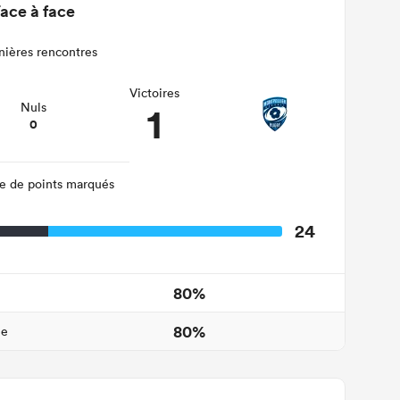
ace à face
nières rencontres
Victoires
1
Nuls
0
 de points marqués
24
80%
80%
ne