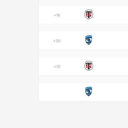
+16
+30
+10