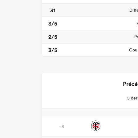
31
Diff
3/5
2/5
P
3/5
Cour
Précé
5 der
+8