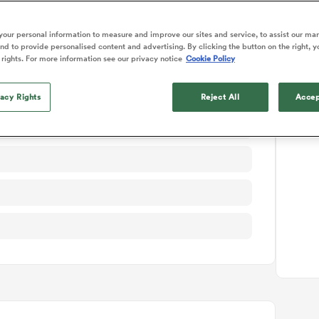
ails du match
our personal information to measure and improve our sites and service, to assist our ma
d to provide personalised content and advertising. By clicking the button on the right, y
 rights. For more information see our privacy notice
Cookie Policy
vacy Rights
Reject All
Accep