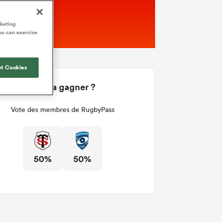
rketing
ou can exercise
t Cookies
Qui va gagner ?
Vote des membres de RugbyPass
50%
50%