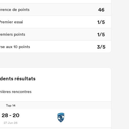
46
érence de points
1/5
Premier essai
1/5
remiers points
3/5
se aux 10 points
dents résultats
nières rencontres
Top 14
28 - 20
27 Jun 26