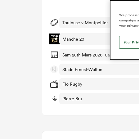
Dét
We process y
campaigns an
Toulouse v Montpellier
your privacy
Manche 20
Your Pri
Sam 28th Mars 2026, 06:30am PDT
Stade Ernest-Wallon
Flo Rugby
Pierre Bru