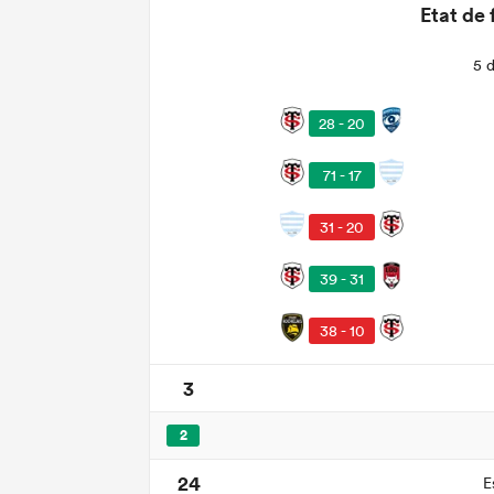
Etat de 
5 
28 - 20
71 - 17
31 - 20
39 - 31
38 - 10
3
2
24
E