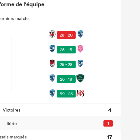
forme de l'équipe
derniers matchs
28 - 20
25 - 15
25 - 28
26 - 18
59 - 26
4
Victoires
Série
1
17
ssais marqués