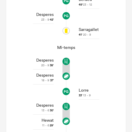
49'
23 - 12
Desperes
23 - 9
42'
Sarragallet
41'
20 - 9
Mi-temps
Desperes
20 - 9
38'
Desperes
18 - 9
37'
Lorre
33'
13 - 9
Desperes
13 - 6
30'
Hewat
11 - 6
29'