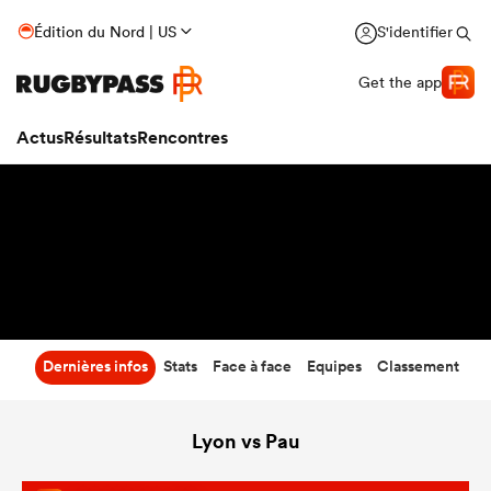
40
-
15
Édition du Nord | US
S'identifier
Temps écoulé
Get the app
Actus
Résultats
Rencontres
Dernières infos
Stats
Face à face
Equipes
Classement
Lyon vs Pau