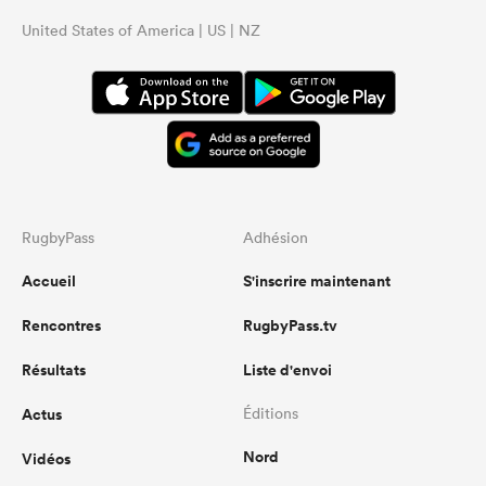
United States of America | US | NZ
RugbyPass
Adhésion
Accueil
S'inscrire maintenant
Rencontres
RugbyPass.tv
Résultats
Liste d'envoi
Actus
Éditions
Nord
Vidéos