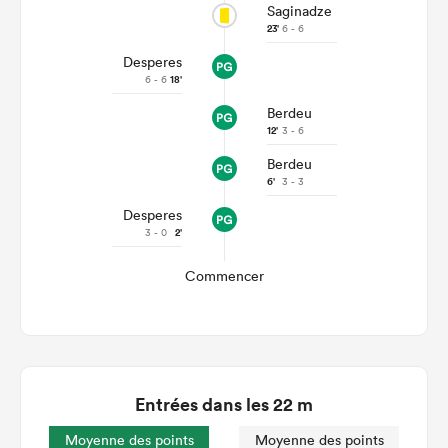
Saginadze
23'
6 - 6
Desperes
6 - 6
18'
Berdeu
12'
3 - 6
Berdeu
6'
3 - 3
Desperes
3 - 0
2'
Commencer
Entrées dans les 22 m
Moyenne des points
Moyenne des points