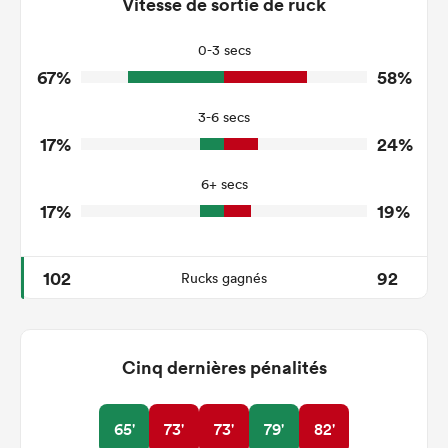
148
154
Vitesse de sortie de ruck
Tackles Made
15
27
Tackles Missed
0-3 secs
67%
58%
3
7
Turnovers Won
3-6 secs
0
2
Tackle Turnover
17%
24%
14
11
Tackle Offload Allowed
6+ secs
17%
19%
102
92
Rucks gagnés
Cinq dernières pénalités
65'
73'
73'
79'
82'