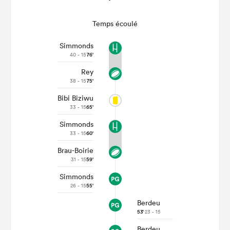
Temps écoulé
Simmonds
40 - 15
76'
Rey
38 - 15
75'
Bibi Biziwu
33 - 15
65'
Simmonds
33 - 15
60'
Brau-Boirie
31 - 15
59'
Simmonds
26 - 15
55'
Berdeu
53'
23 - 15
Berdeu