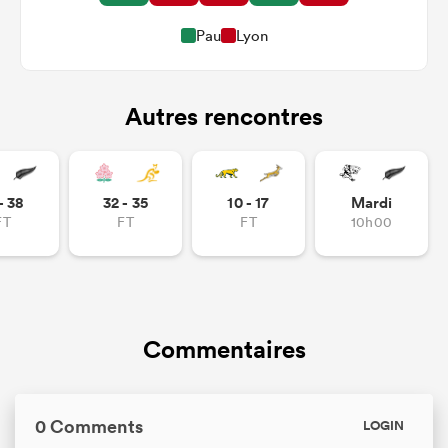
Pau
Lyon
Autres rencontres
- 38
32 - 35
10 - 17
Mardi
FT
FT
FT
10h00
Commentaires
0 Comments
LOGIN