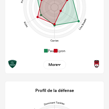
Pau
Lyon
More
15
4
22m Entries
2.27
1.5
Profil de la défense
22m Conversion
6
1
Line Breaks