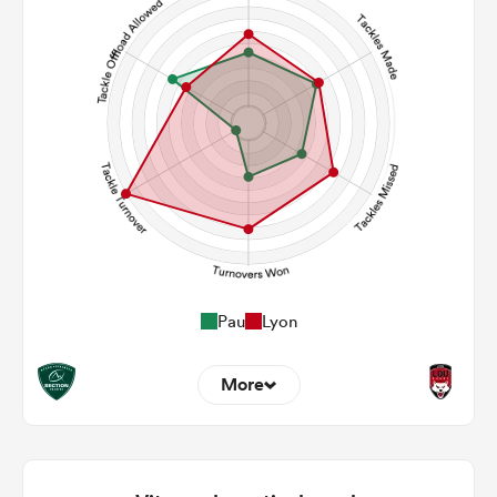
139
128
Carries
23
31
Kicks
379
262
Post Contact Meters
Pau
Lyon
More
3
4
Dominant Tackles