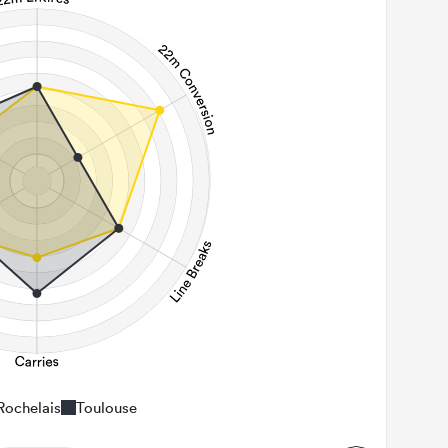
Rochelais
Toulouse