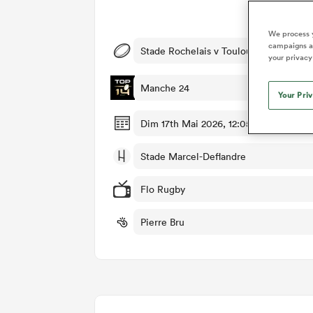
Dét
We process y
campaigns an
Stade Rochelais v Toulouse
your privacy
Manche 24
Your Pri
Dim 17th Mai 2026, 12:05pm PDT
Stade Marcel-Deflandre
Flo Rugby
Pierre Bru