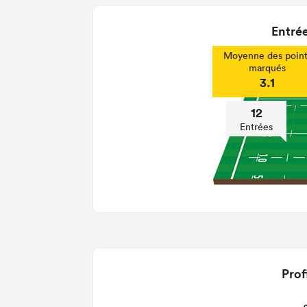
Entrée
Moyenne des point
marqués
3.1
12
Entrées
Prof