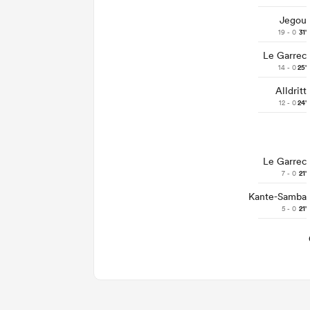
Jegou
19 - 0
31'
Le Garrec
14 - 0
25'
Alldritt
12 - 0
24'
Le Garrec
7 - 0
21'
Kante-Samba
5 - 0
21'