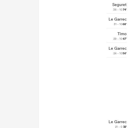
Seguret
36 - 10
74'
Le Garrec
31 - 10
68'
Timo
29 - 10
67'
Le Garrec
24 - 10
56'
Le Garrec
21 - 0
32'