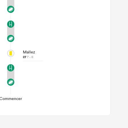
Mallez
23'
7 - 0
Commencer