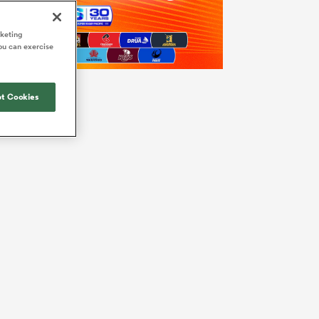
rketing
ou can exercise
t Cookies