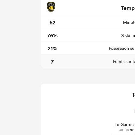
Temps
62
Minute
76%
% du ma
21%
Possession su
7
Points sur 
T
Le Garrec
38 - 10
75'