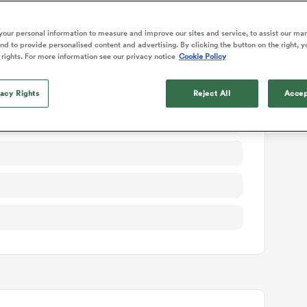
ails du match
our personal information to measure and improve our sites and service, to assist our ma
d to provide personalised content and advertising. By clicking the button on the right, y
 rights. For more information see our privacy notice
Cookie Policy
vacy Rights
Reject All
Accep