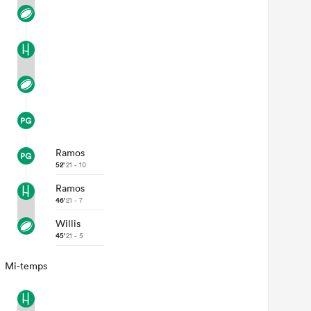
Ramos
52'
21 - 10
Ramos
46'
21 - 7
Willis
45'
21 - 5
Mi-temps