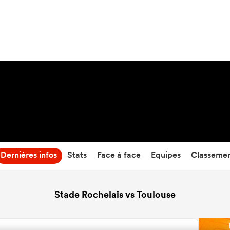
38
-
10
Temps écoulé
Dernières infos
Stats
Face à face
Equipes
Classeme
Stade Rochelais vs Toulouse