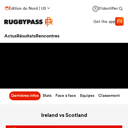
18
-
32
Édition du Nord | US
S'identifier
Temps écoulé
Get the app
Actus
Résultats
Rencontres
Dernières infos
Stats
Face à face
Equipes
Classement
Ireland vs Scotland