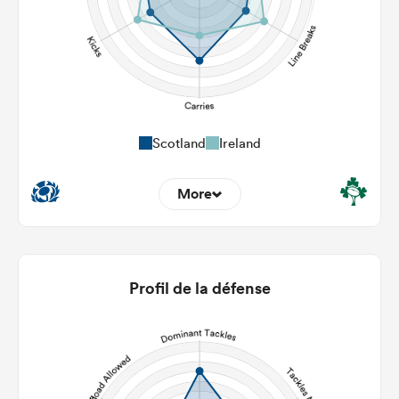
Scotland
Ireland
More
8
11
22m Entries
2.25
2.36
Profil de la défense
22m Conversion
4
6
Line Breaks
130
80
Carries