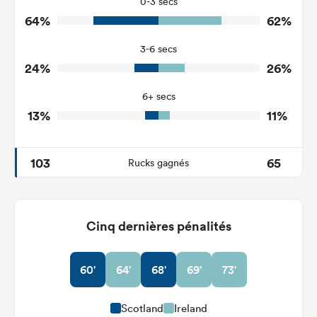
0-3 secs
64%
62%
6
7
Turnovers Won
3-6 secs
0
2
Tackle Turnover
24%
26%
5
14
Tackle Offload Allowed
6+ secs
13%
11%
103
65
Rucks gagnés
Cinq dernières pénalités
60'
64'
68'
69'
73'
Scotland
Ireland