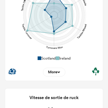
18
24
Kicks
233
197
Post Contact Meters
Scotland
Ireland
More
9
4
Dominant Tackles
99
164
Vitesse de sortie de ruck
Tackles Made
14
25
Tackles Missed