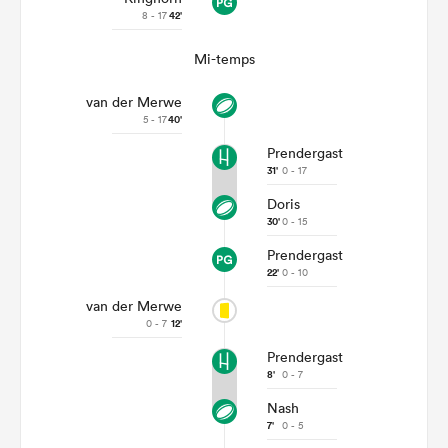
8 - 17
42'
Mi-temps
van der Merwe
5 - 17
40'
Prendergast
31'
0 - 17
Doris
30'
0 - 15
Prendergast
22'
0 - 10
van der Merwe
0 - 7
12'
Prendergast
8'
0 - 7
Nash
7'
0 - 5