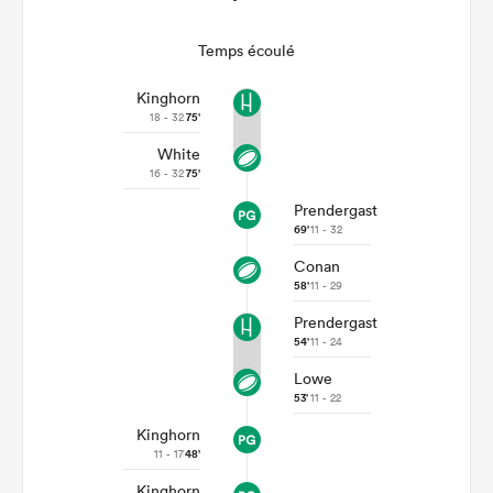
Temps écoulé
Kinghorn
18 - 32
75'
White
16 - 32
75'
Prendergast
69'
11 - 32
Conan
58'
11 - 29
Prendergast
54'
11 - 24
Lowe
53'
11 - 22
Kinghorn
11 - 17
48'
Kinghorn