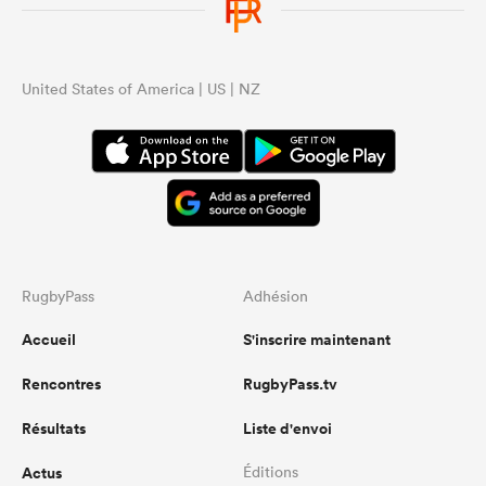
United States of America | US | NZ
RugbyPass
Adhésion
Accueil
S'inscrire maintenant
Rencontres
RugbyPass.tv
Résultats
Liste d'envoi
Actus
Éditions