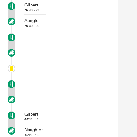
Gilbert
76'
40 - 22
Aungier
75'
40 - 20
Gilbert
45'
26 - 15
Naughton
45'
26 - 13