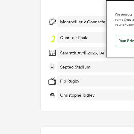
Dét
We process y
campaigns an
Montpellier v Connacht
your privacy
Quart de finale
Your Pri
Sam 11th Avril 2026, 04:30am PDT
Septeo Stadium
Flo Rugby
Christophe Ridley