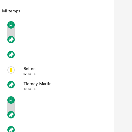
Mi-temps
Bolton
27'
14 - 8
Tierney-Martin
18'
14 - 8