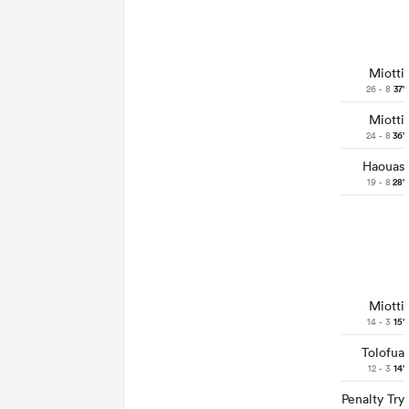
Miotti
26 - 8
37'
Miotti
24 - 8
36'
Haouas
19 - 8
28'
Miotti
14 - 3
15'
Tolofua
12 - 3
14'
Penalty Try