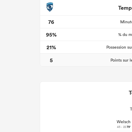
Temps
76
Minute
95%
% du ma
21%
Possession su
5
Points sur 
T
Welsch
45 - 22
79'