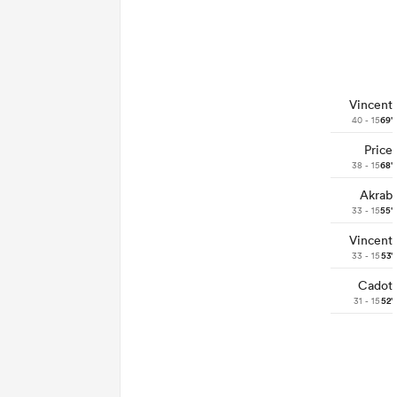
Vincent
40 - 15
69'
Price
38 - 15
68'
Akrab
33 - 15
55'
Vincent
33 - 15
53'
Cadot
31 - 15
52'