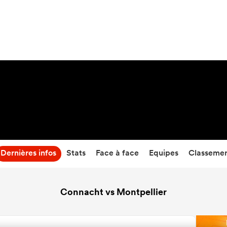
45
-
22
Temps écoulé
Dernières infos
Stats
Face à face
Equipes
Classeme
Connacht vs Montpellier