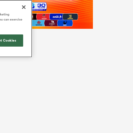
rketing
ou can exercise
t Cookies