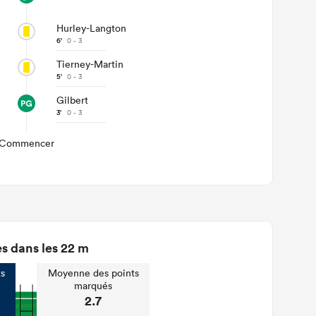
Hurley-Langton
6'
0 - 3
Tierney-Martin
5'
0 - 3
Gilbert
3'
0 - 3
Commencer
s dans les 22 m
s
Moyenne des points
marqués
2.7