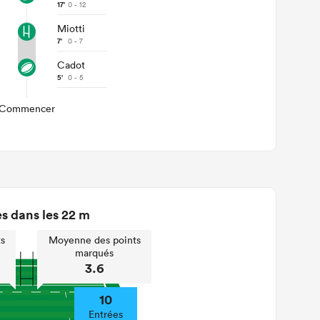
17'
0 - 12
Miotti
7'
0 - 7
Cadot
5'
0 - 5
Commencer
s dans les 22 m
s
Moyenne des points
marqués
3.6
10
Entrées