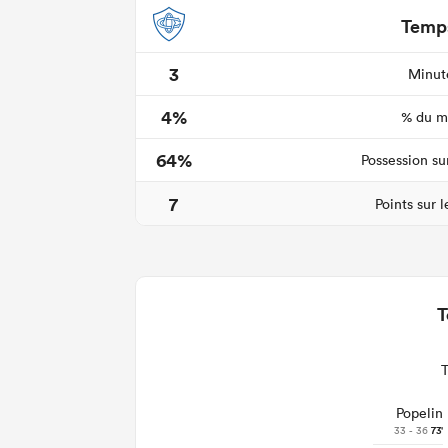
Temps
3
Minute
4%
% du ma
64%
Possession su
7
Points sur 
T
Popelin
33 - 36
73'