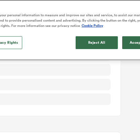
ails du match
our personal information to measure and improve our sites and service, to assist our ma
d to provide personalised content and advertising. By clicking the button on the right, y
 rights. For more information see our privacy notice
Cookie Policy
vacy Rights
Reject All
Accep