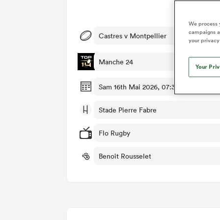
Dét
We process y
campaigns an
Castres v Montpellier
your privacy
Manche 24
Your Pri
Sam 16th Mai 2026, 07:35am PDT
Stade Pierre Fabre
Flo Rugby
Benoit Rousselet