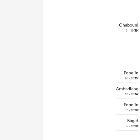
Chabouni
19 - 19
39'
Popelin
14 - 12
35'
Ambadiang
12 - 12
34'
Popelin
7 - 12
29'
Baget
5 - 12
28'