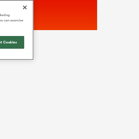
rketing
ou can exercise
t Cookies