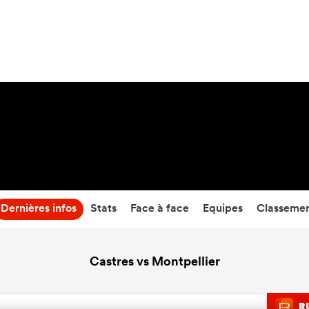
33
-
36
Temps écoulé
Dernières infos
Stats
Face à face
Equipes
Classeme
Castres vs Montpellier