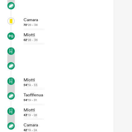
Camara
70'
26 - 36
Miotti
62'
26 - 36
Miotti
54'
19 - 33
Taofifenua
54'
19 - 31
Miotti
43'
19 - 26
Camara
42'
19 - 24