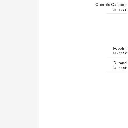
Guerois-Galisson
31 - 36
72'
Popelin
26 - 33
59'
Durand
24 - 33
58'