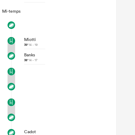
Mi-temps
Miotti
39'
14 - 19
Banks
38'
14 - 17
Cadot