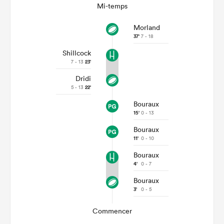
Mi-temps
Morland
37'
7 - 18
Shillcock
7 - 13
23'
Dridi
5 - 13
22'
Bouraux
15'
0 - 13
Bouraux
11'
0 - 10
Bouraux
4'
0 - 7
Bouraux
3'
0 - 5
Commencer