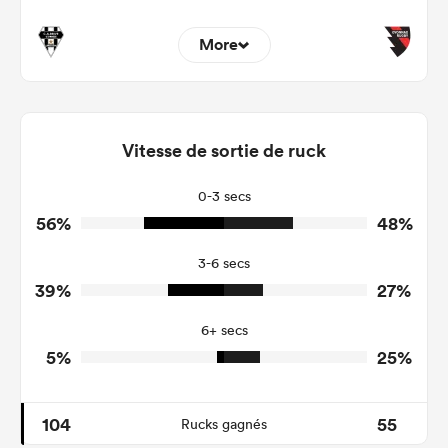
More
1
3
Dominant Tackles
84
159
Vitesse de sortie de ruck
Tackles Made
20
24
Tackles Missed
0-3 secs
56%
48%
8
5
Turnovers Won
3-6 secs
5
4
Tackle Turnover
39%
27%
13
9
Tackle Offload Allowed
6+ secs
5%
25%
104
55
Rucks gagnés