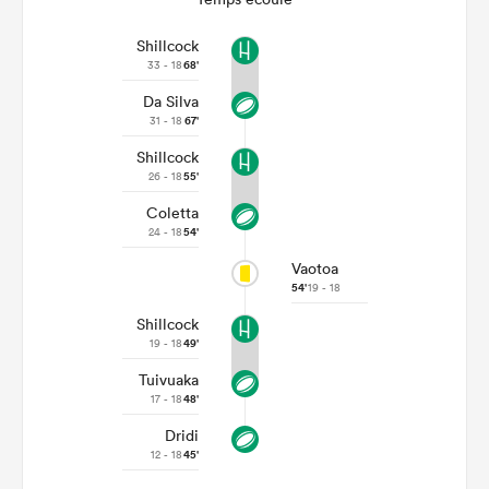
Shillcock
33 - 18
68'
Da Silva
31 - 18
67'
Shillcock
26 - 18
55'
Coletta
24 - 18
54'
Vaotoa
54'
19 - 18
Shillcock
19 - 18
49'
Tuivuaka
17 - 18
48'
Dridi
12 - 18
45'