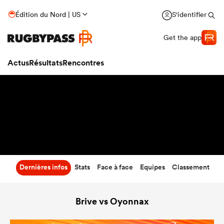
33
-
18
Édition du Nord | US
S'identifier
Temps écoulé
Get the app
Actus
Résultats
Rencontres
Dernières infos
Stats
Face à face
Equipes
Classement
Brive vs Oyonnax