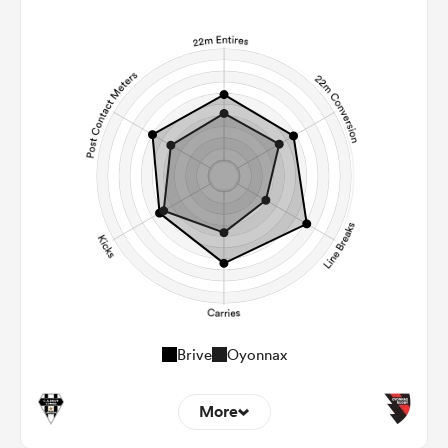
Brive
Oyonnax
More