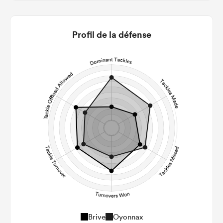
11
8
22m Entries
3
2.25
Profil de la défense
22m Conversion
7
3
Line Breaks
144
85
Carries
31
29
Kicks
216
150
Post Contact Meters
Brive
Oyonnax