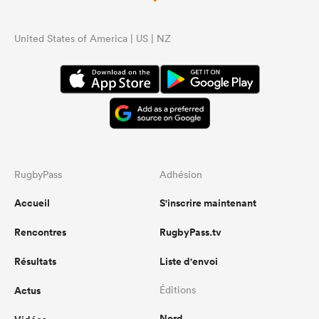
United States of America | US | NZ
RugbyPass
Adhésion
Accueil
S'inscrire maintenant
Rencontres
RugbyPass.tv
Résultats
Liste d'envoi
Actus
Éditions
Nord