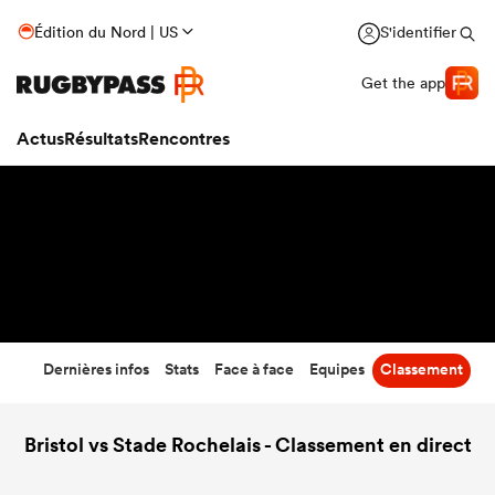
35
-
7
Édition du Nord | US
S'identifier
Temps écoulé
Get the app
Actus
Résultats
Rencontres
Dernières infos
Stats
Face à face
Equipes
Classement
Bristol vs Stade Rochelais - Classement en direct