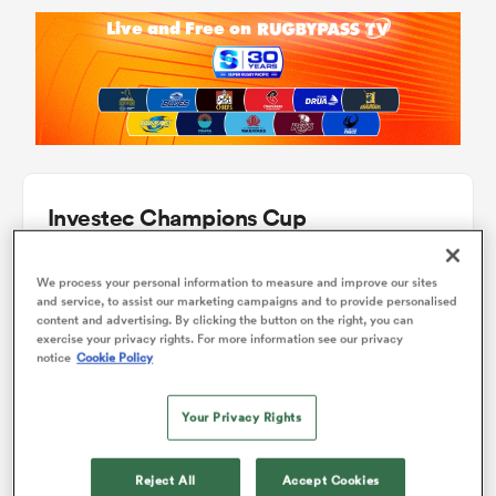
Investec Champions Cup
Pool 1
P
W
L
D
Total
We process your personal information to measure and improve our sites
and service, to assist our marketing campaigns and to provide personalised
Bordeaux
1
4
4
0
0
20
content and advertising. By clicking the button on the right, you can
exercise your privacy rights. For more information see our privacy
notice
Cookie Policy
Toulouse
2
4
4
0
0
19
Leicester
3
4
2
2
0
11
Your Privacy Rights
Ulster
4
4
1
3
0
5
Reject All
Accept Cookies
Sharks
5
4
1
3
0
5