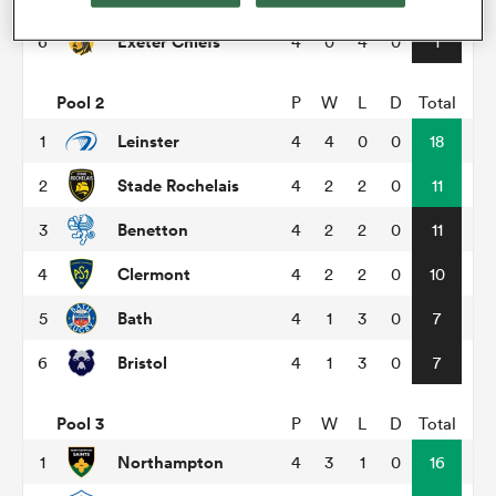
Exeter Chiefs
6
4
0
4
0
1
Pool 2
P
W
L
D
Total
Leinster
1
4
4
0
0
18
Stade Rochelais
2
4
2
2
0
11
Benetton
3
4
2
2
0
11
Clermont
4
4
2
2
0
10
Bath
5
4
1
3
0
7
Bristol
6
4
1
3
0
7
Pool 3
P
W
L
D
Total
Northampton
1
4
3
1
0
16