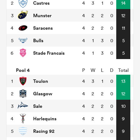
Castres
2
4
3
1
0
14
Munster
3
4
2
2
0
12
Saracens
4
4
2
2
0
11
Bulls
5
4
1
3
0
5
Stade Francais
6
4
1
3
0
5
Pool 4
P
W
L
D
Total
Toulon
1
4
3
1
0
13
Glasgow
2
4
2
2
0
12
Sale
3
4
2
2
0
10
Harlequins
4
4
2
2
0
9
Racing 92
5
4
2
2
0
9