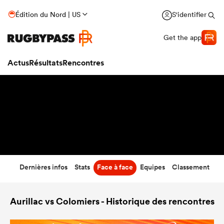
38
-
13
Édition du Nord | US
S'identifier
Temps écoulé
Get the app
Actus
Résultats
Rencontres
Dernières infos
Stats
Face à face
Equipes
Classement
Aurillac vs Colomiers - Historique des rencontres