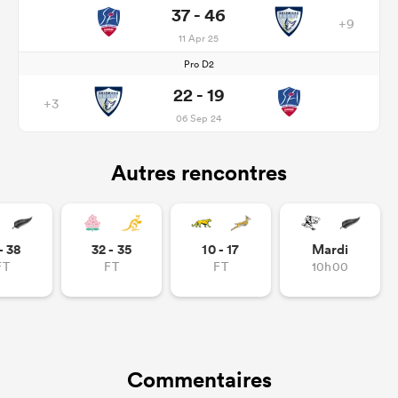
37 - 46
+9
11 Apr 25
Pro D2
22 - 19
+3
06 Sep 24
Autres rencontres
- 38
32 - 35
10 - 17
Mardi
FT
FT
FT
10h00
Commentaires