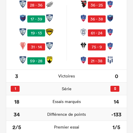
28 - 36
36 - 25
17 - 39
36 - 38
19 - 13
61 - 24
31 - 14
75 - 9
59 - 28
21 - 38
3
0
Victoires
1
Série
5
18
14
Essais marqués
34
-133
Différence de points
2/5
1/5
Premier essai