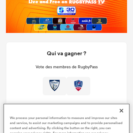
Qui va gagner ?
Vote des membres de RugbyPass
We process your personal information to measure and improve our sites
and service, to assist our marketing campaigns and to provide personalised
content and advertising. By clicking the button on the right, you can
Détails du match
exercise your privacy rights. For more information see our privacy