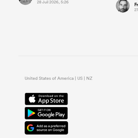
28 Juil 2026, 5:26
F
27
United States of America | US | NZ