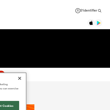
S'identifier
nt
rketing
ou can exercise
t Cookies