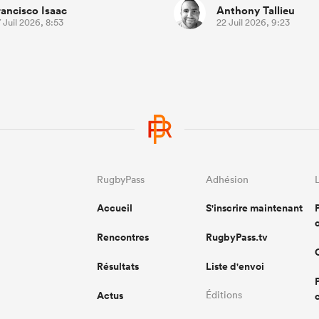
rancisco Isaac
Anthony Tallieu
 Juil 2026, 8:53
22 Juil 2026, 9:23
RugbyPass
Adhésion
Accueil
S'inscrire maintenant
Rencontres
RugbyPass.tv
Résultats
Liste d'envoi
Actus
Éditions