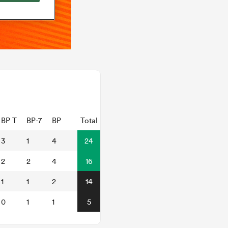
BP T
BP-7
BP
Total
3
1
4
24
2
2
4
16
1
1
2
14
0
1
1
5