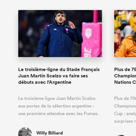
Le troisième-ligne du Stade Français
Plus de 7
Juan Martín Scelzo va faire ses
Championn
débuts avec l'Argentine
Nations 
Le troisième ligne Juan Martin Scelzo
Plus de 75
aux portes de la sélection argentine :
Championna
une première attendue avec les Pumas.
Cup : anal
surprises 
Willy Billiard