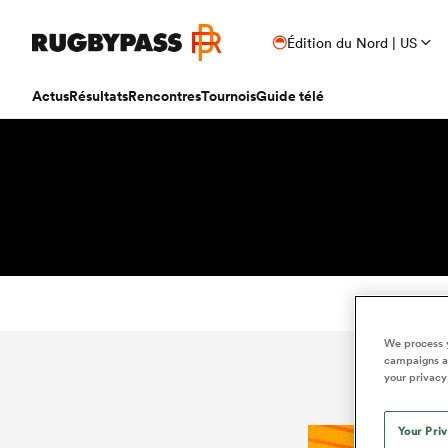
Édition du Nord | US
Actus
Résultats
Rencontres
Tournois
Guide télé
We process y
campaigns an
your privacy
Your Pri