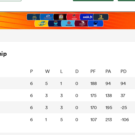
hip
P
W
L
D
PF
PA
PD
6
5
1
0
188
94
94
6
3
3
0
175
138
37
6
3
3
0
170
195
-25
6
1
5
0
107
213
-106