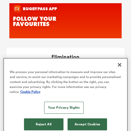
Elimination
We process your personal information to measure and improve our sites
and service, to assist our marketing campaigns and to provide personalised
content and advertising. By clicking the button on the right, you can
11
-
12
exercise your privacy rights. For more information see our privacy
Final
notice
Cookie Policy
Your Privacy Rights
6
-
44
15
-
16
SF1
SF2
Reject All
Accept Cookies