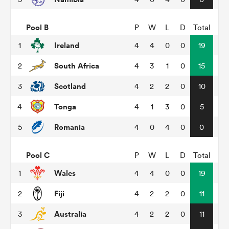
Pool B
P
W
L
D
Total
Ireland
1
4
4
0
0
19
South Africa
2
4
3
1
0
15
Scotland
3
4
2
2
0
10
Tonga
4
4
1
3
0
5
Romania
5
4
0
4
0
0
Pool C
P
W
L
D
Total
Wales
1
4
4
0
0
19
Fiji
2
4
2
2
0
11
Australia
3
4
2
2
0
11