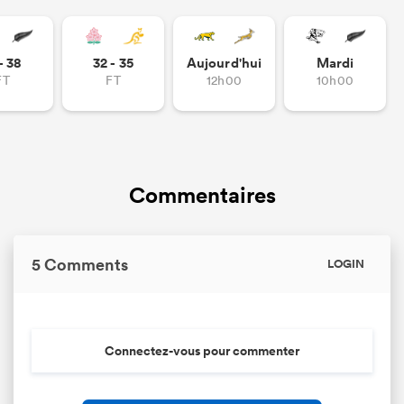
- 38
32 - 35
Aujourd'hui
Mardi
FT
FT
12h00
10h00
Commentaires
5 Comments
LOGIN
Connectez-vous pour commenter