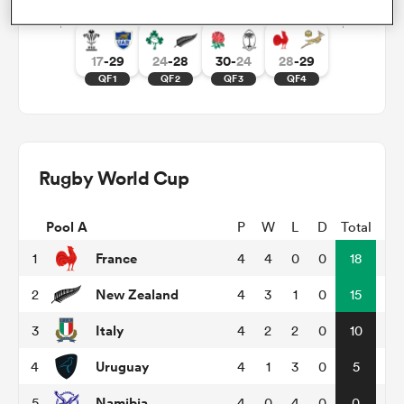
17
-
29
24
-
28
30
-
24
28
-
29
QF1
QF2
QF3
QF4
Rugby World Cup
Pool A
P
W
L
D
Total
France
1
4
4
0
0
18
New Zealand
2
4
3
1
0
15
Italy
3
4
2
2
0
10
Uruguay
4
4
1
3
0
5
Namibia
5
4
0
4
0
0