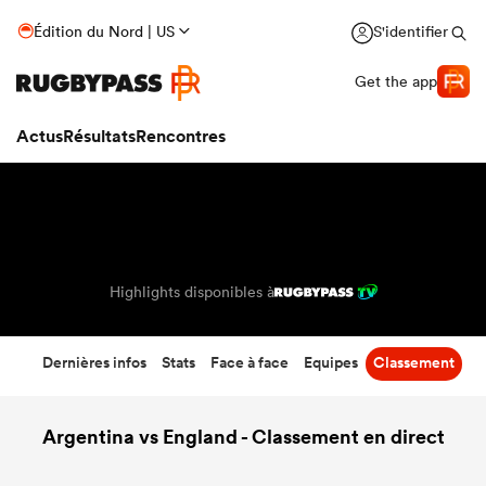
23
-
26
Édition du Nord | US
S'identifier
Temps écoulé
Get the app
Actus
Résultats
Rencontres
Highlights disponibles à
Dernières infos
Stats
Face à face
Equipes
Classement
Argentina vs England - Classement en direct