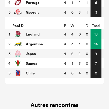
Portugal
4
4
1
2
1
6
Georgia
5
4
0
3
1
3
Pool D
P
W
L
D
Total
England
1
4
4
0
0
18
Argentina
2
4
3
1
0
14
Japan
3
4
2
2
0
9
Samoa
4
4
1
3
0
7
Chile
5
4
0
4
0
0
Autres rencontres