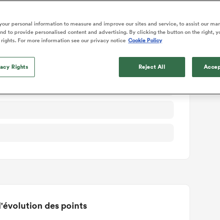
ails du match
our personal information to measure and improve our sites and service, to assist our ma
d to provide personalised content and advertising. By clicking the button on the right, y
 rights. For more information see our privacy notice
Cookie Policy
vacy Rights
Reject All
Accep
T
'évolution des points