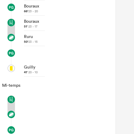
Bouraux
66'
23 - 20
Bouraux
51'
23 - 17
Ruru
50'
23 - 15
Guilly
41'
20 - 10
Mi-temps