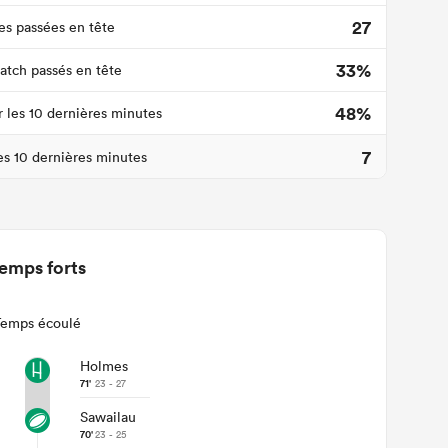
27
s passées en tête
33%
tch passés en tête
48%
r les 10 dernières minutes
7
les 10 dernières minutes
emps forts
Temps écoulé
Holmes
71'
23 - 27
Sawailau
70'
23 - 25