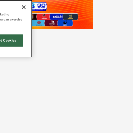
rketing
ou can exercise
t Cookies