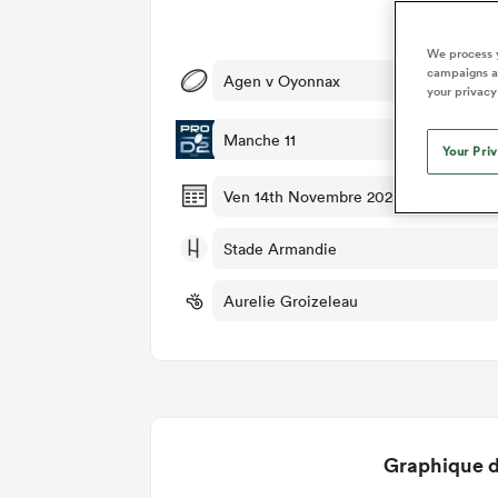
Dét
We process y
campaigns an
Agen v Oyonnax
your privacy
Manche 11
Your Pri
Ven 14th Novembre 2025, 10:30am PS
Stade Armandie
Aurelie Groizeleau
Graphique d