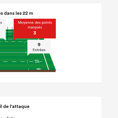
s dans les 22 m
s
Moyenne des points
marqués
3
9
Entrées
il de l'attaque