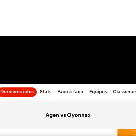
23
-
27
Temps écoulé
Dernières infos
Stats
Face à face
Equipes
Classeme
Agen vs Oyonnax