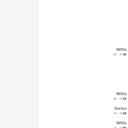
Willis
23 - 10
42'
Willis
20 - 10
43'
Socino
18 - 10
42'
Willis
13 - 10