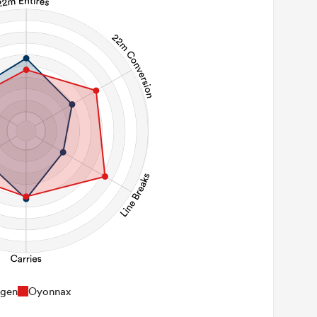
gen
Oyonnax