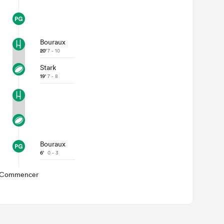
Bouraux
20'
7 - 10
Stark
19'
7 - 8
Bouraux
6'
0 - 3
Commencer