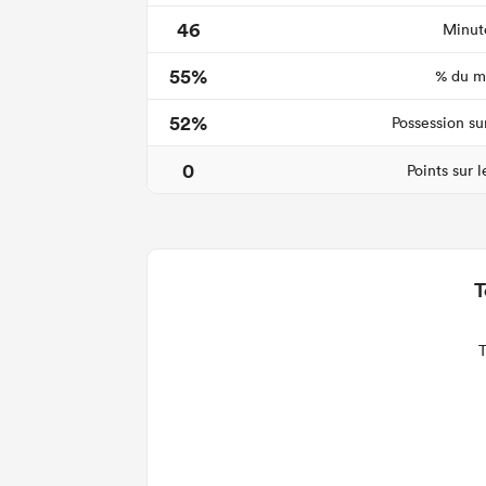
46
Minute
55%
% du ma
52%
Possession su
0
Points sur 
T