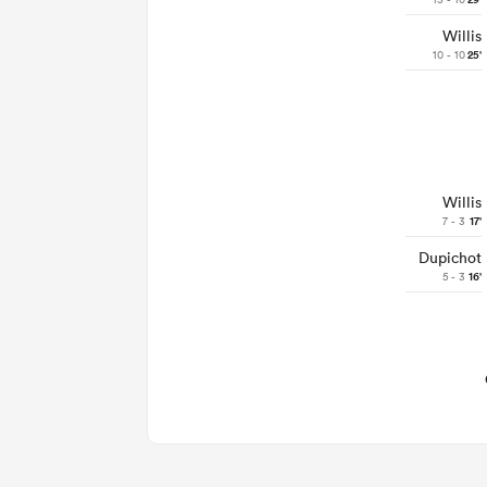
29'
Willis
10 - 10
25'
Willis
7 - 3
17'
Dupichot
5 - 3
16'