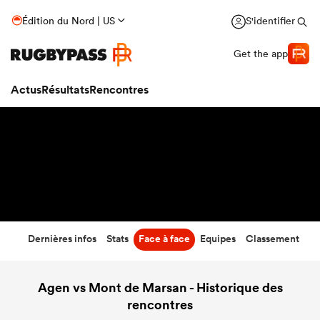
45
-
13
Édition du Nord | US
S'identifier
Temps écoulé
Get the app
Actus
Résultats
Rencontres
Dernières infos
Stats
Face à face
Equipes
Classement
Agen vs Mont de Marsan - Historique des
rencontres