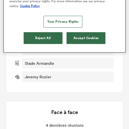
exercise your privacy rights. For more information see our privacy
Détails du match
notice
Cookie Policy
Agen v Mont de Marsan
Your Privacy Rights
Manche 30
Reject All
Accept Cookies
Ven 16th Mai 2025, 12:00pm PDT
Stade Armandie
Jeremy Rozier
Face à face
4 dernières réunions