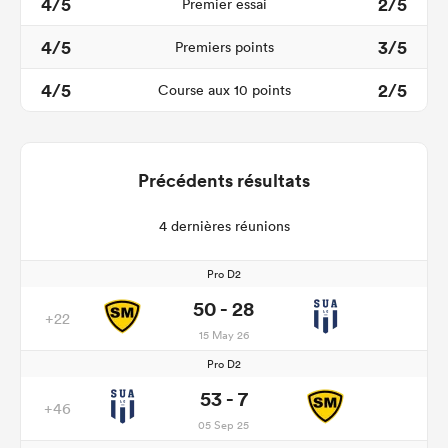
4/5
2/5
Premier essai
4/5
3/5
Premiers points
4/5
2/5
Course aux 10 points
Précédents résultats
4 dernières réunions
Pro D2
50 - 28
+22
15 May 26
Pro D2
53 - 7
+46
05 Sep 25