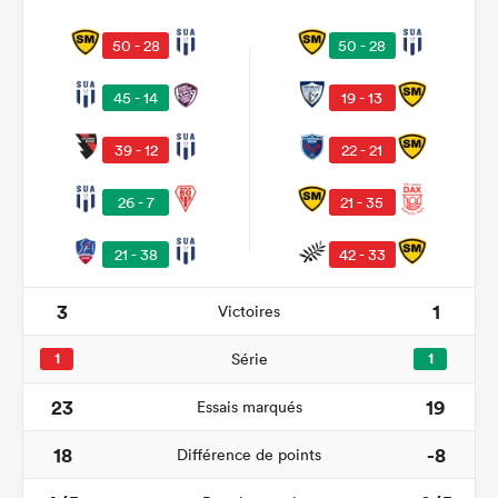
50 - 28
50 - 28
45 - 14
19 - 13
39 - 12
22 - 21
26 - 7
21 - 35
21 - 38
42 - 33
3
1
Victoires
1
Série
1
23
19
Essais marqués
18
-8
Différence de points