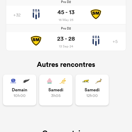
Pro D2
45 - 13
+32
16 May 25
Pro D2
23 - 28
+5
13 Sep 24
Autres rencontres
Demain
Samedi
Samedi
10h00
3h05
12h00